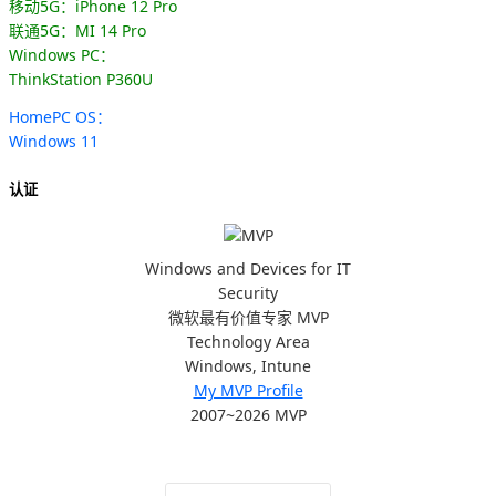
移动5G：iPhone 12 Pro
联通5G：MI 14 Pro
Windows PC：
ThinkStation P360U
HomePC OS：
Windows 11
认证
Windows and Devices for IT
Security
微软最有价值专家 MVP
Technology Area
Windows, Intune
My MVP Profile
2007~2026 MVP