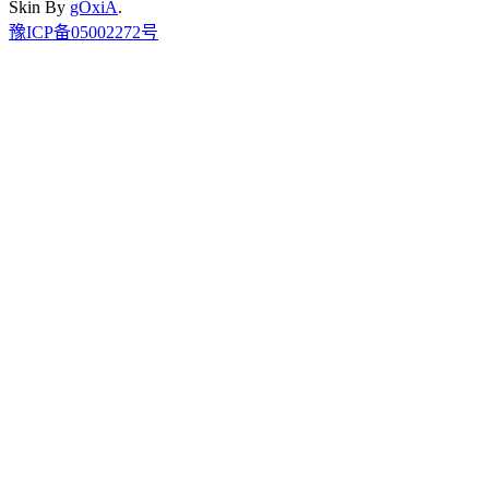
Skin By
gOxiA
.
豫ICP备05002272号