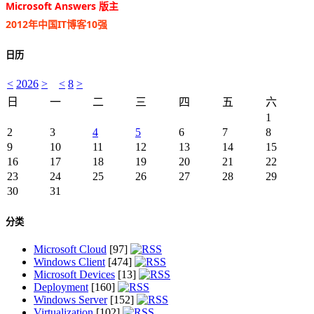
Microsoft Answers 版主
2012年中国IT博客10强
日历
<
2026
>
<
8
>
日
一
二
三
四
五
六
1
2
3
4
5
6
7
8
9
10
11
12
13
14
15
16
17
18
19
20
21
22
23
24
25
26
27
28
29
30
31
分类
Microsoft Cloud
[97]
Windows Client
[474]
Microsoft Devices
[13]
Deployment
[160]
Windows Server
[152]
Virtualization
[102]