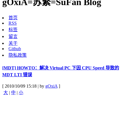
gOxiA=苏繁=SuFan Blog
首页
RSS
标签
留言
关于
Github
隐私政策
[MDT] HOWTO：解决 Virtual PC 下因 CPU Speed 导致的
MDT LTI 错误
[ 2010/10/09 15:18 | by
gOxiA
]
大
|
中
|
小