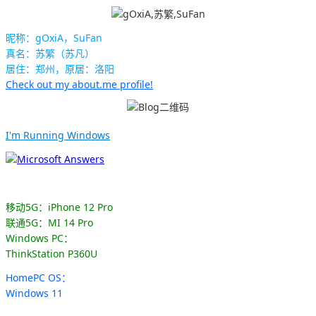
昵称：gOxiA，SuFan
真名：苏繁（苏凡）
居住：郑州，原居：洛阳
Check out my about.me profile!
I'm Running Windows
移动5G：iPhone 12 Pro
联通5G：MI 14 Pro
Windows PC：
ThinkStation P360U
HomePC OS：
Windows 11