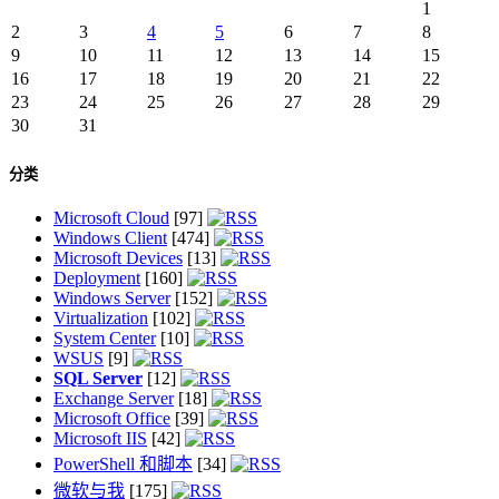
1
2
3
4
5
6
7
8
9
10
11
12
13
14
15
16
17
18
19
20
21
22
23
24
25
26
27
28
29
30
31
分类
Microsoft Cloud
[97]
Windows Client
[474]
Microsoft Devices
[13]
Deployment
[160]
Windows Server
[152]
Virtualization
[102]
System Center
[10]
WSUS
[9]
SQL Server
[12]
Exchange Server
[18]
Microsoft Office
[39]
Microsoft IIS
[42]
PowerShell 和脚本
[34]
微软与我
[175]