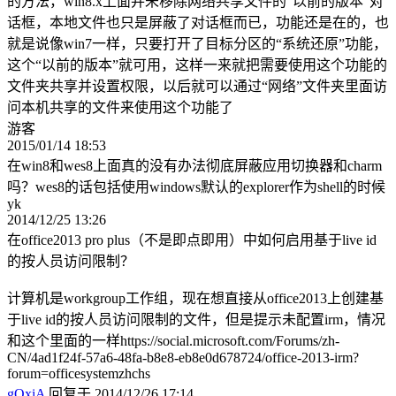
的方法，win8.x上面并未移除网络共享文件的“以前的版本”对
话框，本地文件也只是屏蔽了对话框而已，功能还是在的，也
就是说像win7一样，只要打开了目标分区的“系统还原”功能，
这个“以前的版本”就可用，这样一来就把需要使用这个功能的
文件夹共享并设置权限，以后就可以通过“网络”文件夹里面访
问本机共享的文件来使用这个功能了
游客
2015/01/14 18:53
在win8和wes8上面真的没有办法彻底屏蔽应用切换器和charm
吗？wes8的话包括使用windows默认的explorer作为shell的时候
yk
2014/12/25 13:26
在office2013 pro plus（不是即点即用）中如何启用基于live id
的按人员访问限制？
计算机是workgroup工作组，现在想直接从office2013上创建基
于live id的按人员访问限制的文件，但是提示未配置irm，情况
和这个里面的一样https://social.microsoft.com/Forums/zh-
CN/4ad1f24f-57a6-48fa-b8e8-eb8e0d678724/office-2013-irm?
forum=officesystemzhchs
gOxiA
回复于 2014/12/26 17:14