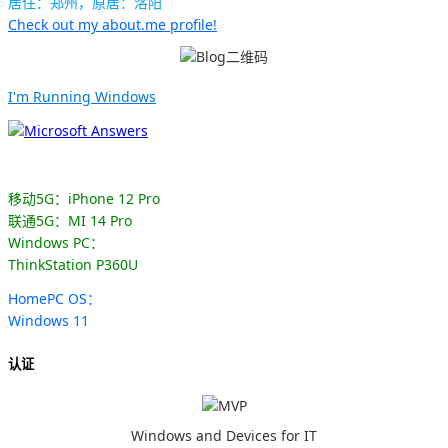
居住：郑州，原居：洛阳
Check out my about.me profile!
I'm Running Windows
移动5G：iPhone 12 Pro
联通5G：MI 14 Pro
Windows PC：
ThinkStation P360U
HomePC OS：
Windows 11
认证
Windows and Devices for IT