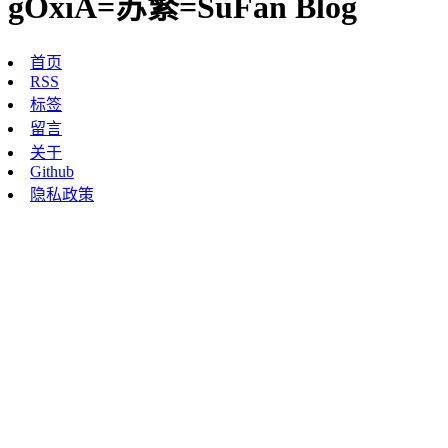
gOxiA=苏繁=SuFan Blog
首页
RSS
标签
留言
关于
Github
隐私政策