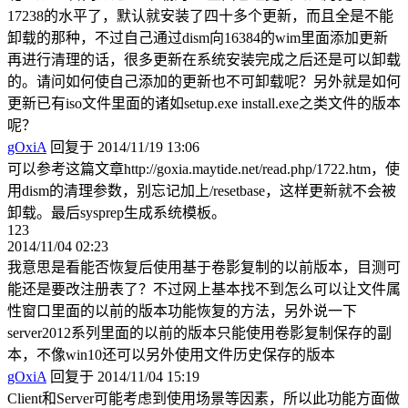
17238的水平了，默认就安装了四十多个更新，而且全是不能
卸载的那种，不过自己通过dism向16384的wim里面添加更新
再进行清理的话，很多更新在系统安装完成之后还是可以卸载
的。请问如何使自己添加的更新也不可卸载呢？另外就是如何
更新已有iso文件里面的诸如setup.exe install.exe之类文件的版本
呢？
gOxiA
回复于 2014/11/19 13:06
可以参考这篇文章http://goxia.maytide.net/read.php/1722.htm，使
用dism的清理参数，别忘记加上/resetbase，这样更新就不会被
卸载。最后sysprep生成系统模板。
123
2014/11/04 02:23
我意思是看能否恢复后使用基于卷影复制的以前版本，目测可
能还是要改注册表了？不过网上基本找不到怎么可以让文件属
性窗口里面的以前的版本功能恢复的方法，另外说一下
server2012系列里面的以前的版本只能使用卷影复制保存的副
本，不像win10还可以另外使用文件历史保存的版本
gOxiA
回复于 2014/11/04 15:19
Client和Server可能考虑到使用场景等因素，所以此功能方面做