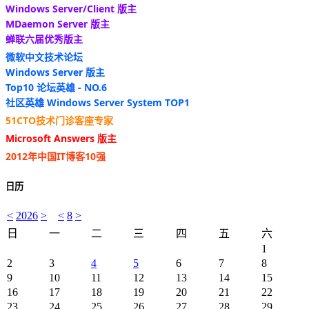
Windows Server/Client 版主
MDaemon Server 版主
蝉联六届优秀版主
微软中文技术论坛
Windows Server 版主
Top10 论坛英雄 - NO.6
社区英雄 Windows Server System TOP1
51CTO技术门诊客座专家
Microsoft Answers 版主
2012年中国IT博客10强
日历
<
2026
>
<
8
>
日
一
二
三
四
五
六
1
2
3
4
5
6
7
8
9
10
11
12
13
14
15
16
17
18
19
20
21
22
23
24
25
26
27
28
29