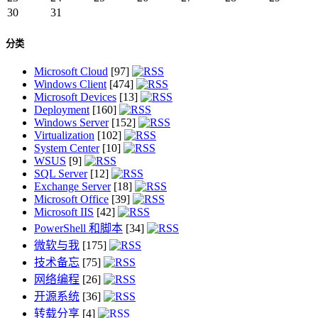
30
31
分类
Microsoft Cloud
[97]
Windows Client
[474]
Microsoft Devices
[13]
Deployment
[160]
Windows Server
[152]
Virtualization
[102]
System Center
[10]
WSUS
[9]
SQL Server
[12]
Exchange Server
[18]
Microsoft Office
[39]
Microsoft IIS
[42]
PowerShell 和脚本
[34]
微软与我
[175]
技术备忘
[75]
网络编程
[26]
开源系统
[36]
转载分享
[4]