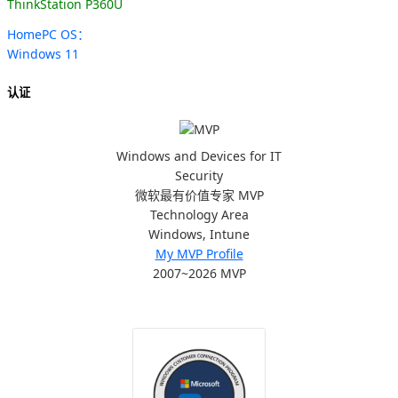
ThinkStation P360U
HomePC OS：
Windows 11
认证
Windows and Devices for IT
Security
微软最有价值专家 MVP
Technology Area
Windows, Intune
My MVP Profile
2007~2026 MVP