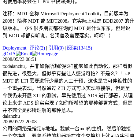
的使用率将会在 ITPro 中快速提升。
注释：MDT 全称 Microsoft Deployment Toolkit，目前版本为
2008！简称 MDT 或 MDT2008。它实际上就是 BDD2007 的升
级版本。（PS.很多朋友都在询问 MDT 是什么东东，但是说
到 BDD 却都有听说，名词普及需要落实，呵呵！）
Deployment
|
评论(2)
|
引用(0)
|
阅读(13415)
gOxiA
2008/05/23 08:51
to:dalanzhu，并非如你所想的那样能够如此自动化，那样看似
很先进，很强大，但似乎有些让人感觉可怕？不是么？！:-P
MDT 的 LTI 需要进行少量的人工干预，这也是它可伸缩性的
一个重要表现。当然通过 ZTI 方式可以实现零接触，但是至
今我仍未开展 ZTI 的测试，早先使用过 ADS 进行部署，从理
论上来讲 ADS 确实实现了如你所希望的那种部署方式，但是
并不完全是那所理解的那种意思。
dalanzhu
2008/05/22 20:08
公司的网络是指定ip地址。我做一台mdt的主机，然后单独接
一个交换机，要装系统的机器接在这个交换机上就可以实现自