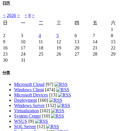
日历
<
2026
>
<
8
>
日
一
二
三
四
五
六
1
2
3
4
5
6
7
8
9
10
11
12
13
14
15
16
17
18
19
20
21
22
23
24
25
26
27
28
29
30
31
分类
Microsoft Cloud
[97]
Windows Client
[474]
Microsoft Devices
[13]
Deployment
[160]
Windows Server
[152]
Virtualization
[102]
System Center
[10]
WSUS
[9]
SQL Server
[12]