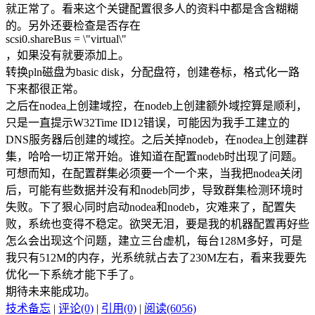
就正常了。看来这个关键配置很多人的资料中都是含含糊糊
的。另外还要检查是否存在
scsi0.shareBus = \"virtual\"
，如果没有就要添加上。
转换pln磁盘为basic disk，分配盘符，创建卷标，格式化一路
下来都很正常。
之后在nodea上创建域控，在nodeb上创建额外域控算是顺利，
只是一直提示W32Time ID12错误，可能因为我手工建立的
DNS服务器后创建的域控。之后关掉nodeb，在nodea上创建群
集，哈哈一切正常开始。谁知道在配置nodeb时出现了问题。
可想而知，在配置群集必须要一个一个来，当我把nodea关闭
后，可能有些数据并没有和nodeb同步，导致群集检测环境时
失败。下了狠心同时启动nodea和nodeb，灾难来了，配置失
败，系统也变得不稳定。欲哭无泪，要是我的机器配置再好些
怎么会出现这个问题，建立三台虚机，每台128M多好，可是
我只有512M的内存，光系统就占去了230M左右，看来我要先
优化一下系统才能下手了。
期待未来能成功。
技术备忘
|
评论(0)
|
引用(0)
|
阅读(6056)