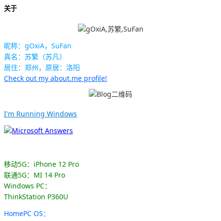
关于
昵称：gOxiA，SuFan
真名：苏繁（苏凡）
居住：郑州，原居：洛阳
Check out my about.me profile!
I'm Running Windows
移动5G：iPhone 12 Pro
联通5G：MI 14 Pro
Windows PC：
ThinkStation P360U
HomePC OS：