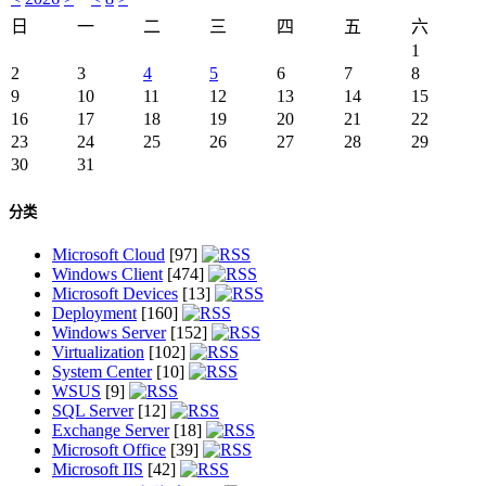
日
一
二
三
四
五
六
1
2
3
4
5
6
7
8
9
10
11
12
13
14
15
16
17
18
19
20
21
22
23
24
25
26
27
28
29
30
31
分类
Microsoft Cloud
[97]
Windows Client
[474]
Microsoft Devices
[13]
Deployment
[160]
Windows Server
[152]
Virtualization
[102]
System Center
[10]
WSUS
[9]
SQL Server
[12]
Exchange Server
[18]
Microsoft Office
[39]
Microsoft IIS
[42]