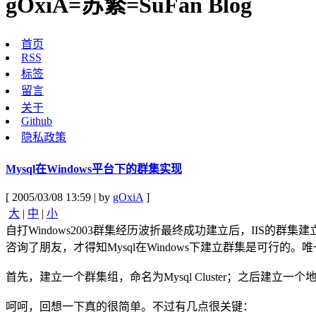
gOxiA=苏繁=SuFan Blog
首页
RSS
标签
留言
关于
Github
隐私政策
Mysql在Windows平台下的群集实现
[ 2005/03/08 13:59 | by
gOxiA
]
大
|
中
|
小
自打Windows2003群集经历波折最终成功建立后，IIS的
咨询了朋友，才得知Mysql在Windows下建立群集是可行的。
首先，建立一个群集组，命名为Mysql Cluster；之后建立一个地
呵呵，回想一下真的很简单。不过有几点很关键：