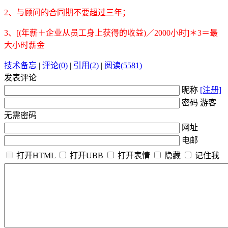
2、与顾问的合同期不要超过三年；
3、[(年薪＋企业从员工身上获得的收益)／2000小时]＊3＝最
大小时薪金
技术备忘
|
评论(0)
|
引用(2)
|
阅读(5581)
发表评论
昵称
[注册]
密码 游客
无需密码
网址
电邮
打开HTML
打开UBB
打开表情
隐藏
记住我