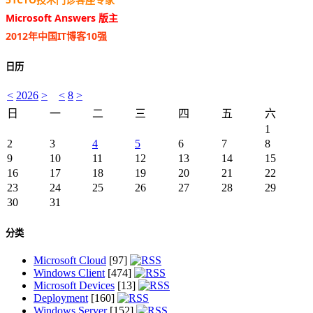
Microsoft Answers 版主
2012年中国IT博客10强
日历
<
2026
>
<
8
>
日
一
二
三
四
五
六
1
2
3
4
5
6
7
8
9
10
11
12
13
14
15
16
17
18
19
20
21
22
23
24
25
26
27
28
29
30
31
分类
Microsoft Cloud
[97]
Windows Client
[474]
Microsoft Devices
[13]
Deployment
[160]
Windows Server
[152]