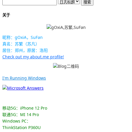
关于
昵称：gOxiA，SuFan
真名：苏繁（苏凡）
居住：郑州，原居：洛阳
Check out my about.me profile!
I'm Running Windows
移动5G：iPhone 12 Pro
联通5G：MI 14 Pro
Windows PC：
ThinkStation P360U