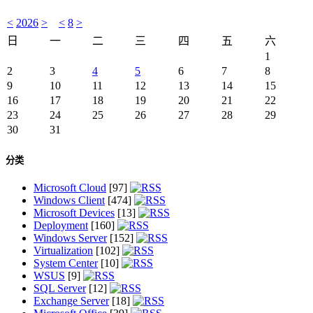
<
2026
>
<
8
>
日
一
二
三
四
五
六
1
2
3
4
5
6
7
8
9
10
11
12
13
14
15
16
17
18
19
20
21
22
23
24
25
26
27
28
29
30
31
分类
Microsoft Cloud
[97]
Windows Client
[474]
Microsoft Devices
[13]
Deployment
[160]
Windows Server
[152]
Virtualization
[102]
System Center
[10]
WSUS
[9]
SQL Server
[12]
Exchange Server
[18]