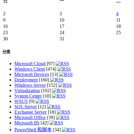
日
一
二
2
3
4
9
10
11
16
17
18
23
24
25
30
31
分类
Microsoft Cloud
[97]
Windows Client
[474]
Microsoft Devices
[13]
Deployment
[160]
Windows Server
[152]
Virtualization
[102]
System Center
[10]
WSUS
[9]
SQL Server
[12]
Exchange Server
[18]
Microsoft Office
[39]
Microsoft IIS
[42]
PowerShell 和脚本
[34]