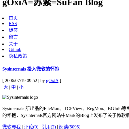
gOxiA=苏繁=SuFan Blog
首页
RSS
标签
留言
关于
Github
隐私政策
Sysinternals 投入微软的怀抱
[ 2006/07/19 09:52 | by
gOxiA
]
大
|
中
|
小
Sysinternals 所出品的FileMon、TCPView、Reg
的怀抱，Sysinternals官方网站中Mark的Blog上发布了关于微软收购
微软与我
|
评论(0)
|
引用(2)
|
阅读(5095)