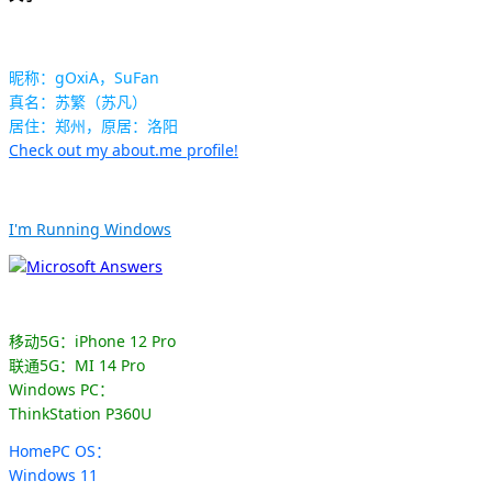
昵称：gOxiA，SuFan
真名：苏繁（苏凡）
居住：郑州，原居：洛阳
Check out my about.me profile!
I'm Running Windows
移动5G：iPhone 12 Pro
联通5G：MI 14 Pro
Windows PC：
ThinkStation P360U
HomePC OS：
Windows 11