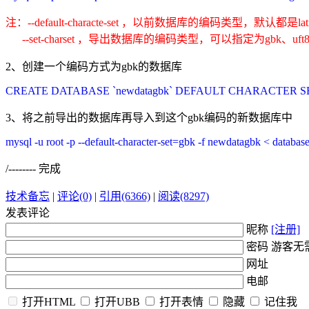
注：--default-characte-set ，以前数据库的编码类型，默认都是lati
--set-charset ，导出数据库的编码类型，可以指定为gbk、uft8
2、创建一个编码方式为gbk的数据库
CREATE DATABASE `newdatagbk` DEFAULT CHARACTER SET 
3、将之前导出的数据库再导入到这个gbk编码的新数据库中
mysql -u root -p --default-character-set=gbk -f newdatagbk < databas
/-------- 完成
技术备忘
|
评论(0)
|
引用(6366)
|
阅读(8297)
发表评论
昵称
[注册]
密码 游客无
网址
电邮
打开HTML
打开UBB
打开表情
隐藏
记住我