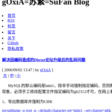
gOxiA=苏繁=SuFan Blog
首页
RSS
标签
留言
关于
Github
隐私政策
解决因编码造成的Discuz论坛升级后的乱码问题
[ 2006/09/02 13:47 | by
gOxiA
]
大
|
中
|
小
MySQL的默认编码是latin1，除非手动强制指定编码，否则
现象，必须手工修改配置文件指定编码为gb2312才可，在
1、导出数据库并强制为GBK
mysqldump -u root -p --default-character-set=latin1 --set-charset=gb