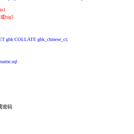
n1
或big5
gbk COLLATE gbk_chinese_ci;
ename.sql
需密码