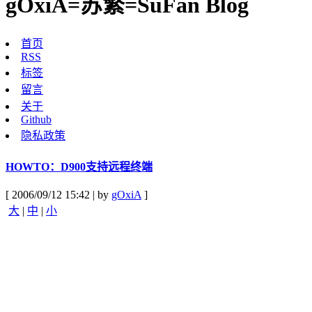
gOxiA=苏繁=SuFan Blog
首页
RSS
标签
留言
关于
Github
隐私政策
HOWTO：D900支持远程终端
[ 2006/09/12 15:42 | by
gOxiA
]
大
|
中
|
小