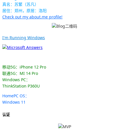
真名：苏繁（苏凡）
居住：郑州，原居：洛阳
Check out my about.me profile!
I'm Running Windows
移动5G：iPhone 12 Pro
联通5G：MI 14 Pro
Windows PC：
ThinkStation P360U
HomePC OS：
Windows 11
认证