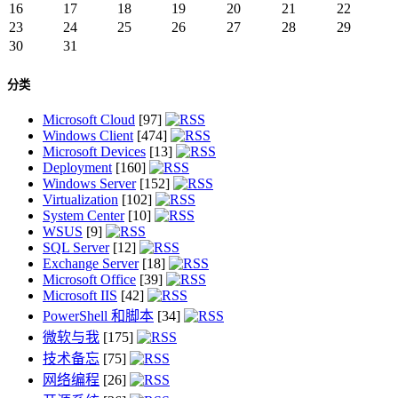
16
17
18
19
20
21
22
23
24
25
26
27
28
29
30
31
分类
Microsoft Cloud
[97]
Windows Client
[474]
Microsoft Devices
[13]
Deployment
[160]
Windows Server
[152]
Virtualization
[102]
System Center
[10]
WSUS
[9]
SQL Server
[12]
Exchange Server
[18]
Microsoft Office
[39]
Microsoft IIS
[42]
PowerShell 和脚本
[34]
微软与我
[175]
技术备忘
[75]
网络编程
[26]