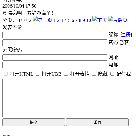
阳光不锈
2006/10/04 17:50
真漂亮啊！素静净高丫！
分页： 1/1012
1
2
3
4
5
6
7
8
9
10
发表评论
昵称
[注册]
密码 游客
无需密码
网址
电邮
打开HTML
打开UBB
打开表情
隐藏
记住我