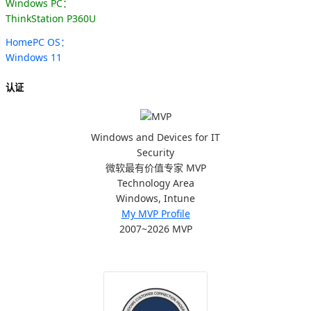
Windows PC：
ThinkStation P360U
HomePC OS：
Windows 11
认证
Windows and Devices for IT
Security
微软最有价值专家 MVP
Technology Area
Windows, Intune
My MVP Profile
2007~2026 MVP