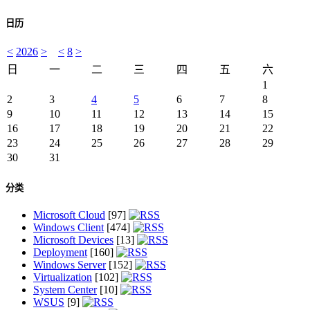
日历
<
2026
>
<
8
>
日
一
二
三
四
五
六
1
2
3
4
5
6
7
8
9
10
11
12
13
14
15
16
17
18
19
20
21
22
23
24
25
26
27
28
29
30
31
分类
Microsoft Cloud
[97]
Windows Client
[474]
Microsoft Devices
[13]
Deployment
[160]
Windows Server
[152]
Virtualization
[102]
System Center
[10]
WSUS
[9]