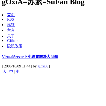
gOxiA=苏繁=SuFan Blog
首页
RSS
标签
留言
关于
Github
隐私政策
VirtualServer下小设置解决大问题
[ 2006/10/09 11:44 | by
gOxiA
]
大
|
中
|
小