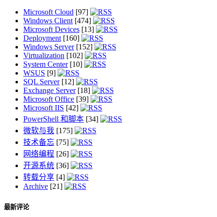
Microsoft Cloud
[97]
Windows Client
[474]
Microsoft Devices
[13]
Deployment
[160]
Windows Server
[152]
Virtualization
[102]
System Center
[10]
WSUS
[9]
SQL Server
[12]
Exchange Server
[18]
Microsoft Office
[39]
Microsoft IIS
[42]
PowerShell 和脚本
[34]
微软与我
[175]
技术备忘
[75]
网络编程
[26]
开源系统
[36]
转载分享
[4]
Archive
[21]
最新评论