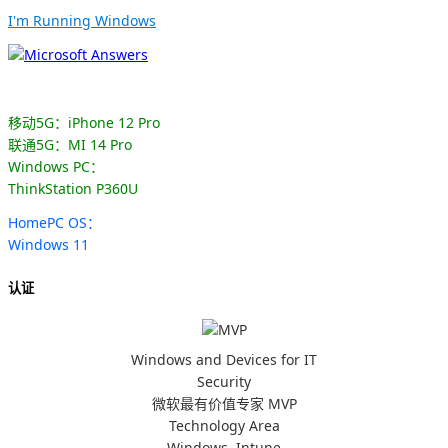
I'm Running Windows
移动5G：iPhone 12 Pro
联通5G：MI 14 Pro
Windows PC：
ThinkStation P360U
HomePC OS：
Windows 11
认证
Windows and Devices for IT
Security
微软最有价值专家 MVP
Technology Area
Windows, Intune