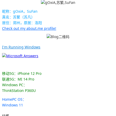
昵称：gOxiA，SuFan
真名：苏繁（苏凡）
居住：郑州，原居：洛阳
Check out my about.me profile!
I'm Running Windows
移动5G：iPhone 12 Pro
联通5G：MI 14 Pro
Windows PC：
ThinkStation P360U
HomePC OS：
Windows 11