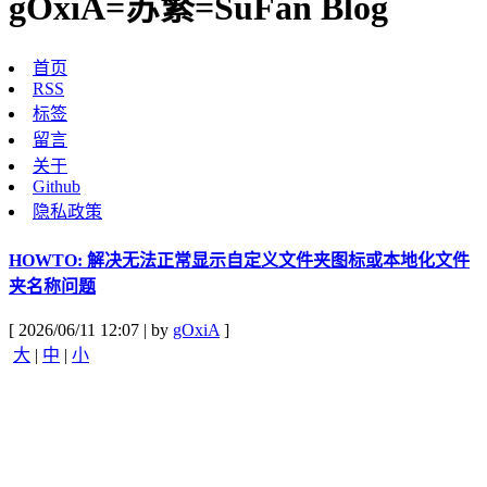
gOxiA=苏繁=SuFan Blog
首页
RSS
标签
留言
关于
Github
隐私政策
HOWTO: 解决无法正常显示自定义文件夹图标或本地化文件
夹名称问题
[ 2026/06/11 12:07 | by
gOxiA
]
大
|
中
|
小