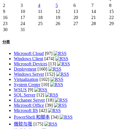
2
3
4
5
6
7
8
9
10
11
12
13
14
15
16
17
18
19
20
21
22
23
24
25
26
27
28
29
30
31
分类
Microsoft Cloud
[97]
Windows Client
[474]
Microsoft Devices
[13]
Deployment
[160]
Windows Server
[152]
Virtualization
[102]
System Center
[10]
WSUS
[9]
SQL Server
[12]
Exchange Server
[18]
Microsoft Office
[39]
Microsoft IIS
[42]
PowerShell 和脚本
[34]
微软与我
[175]