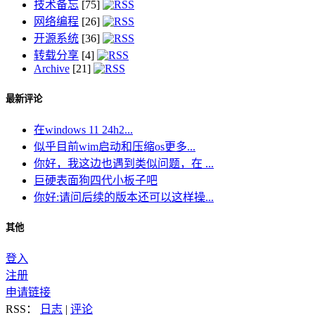
技术备忘
[75]
网络编程
[26]
开源系统
[36]
转载分享
[4]
Archive
[21]
最新评论
在windows 11 24h2...
似乎目前wim启动和压缩os更多...
你好，我这边也遇到类似问题，在 ...
巨硬表面狗四代小板子吧
你好:请问后续的版本还可以这样操...
其他
登入
注册
申请链接
RSS：
日志
|
评论