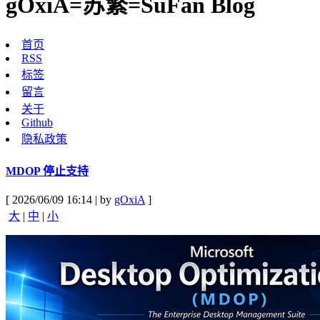
gOxiA=苏繁=SuFan Blog
首页
RSS
标签
留言
关于
Github
隐私政策
MDOP 停止支持
[ 2026/06/09 16:14 | by
gOxiA
]
大
|
中
|
小