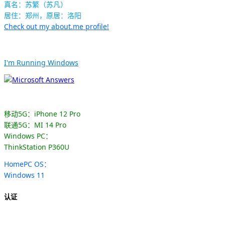
真名：苏繁（苏凡）
居住：郑州，原居：洛阳
Check out my about.me profile!
I'm Running Windows
移动5G：iPhone 12 Pro
联通5G：MI 14 Pro
Windows PC：
ThinkStation P360U
HomePC OS：
Windows 11
认证