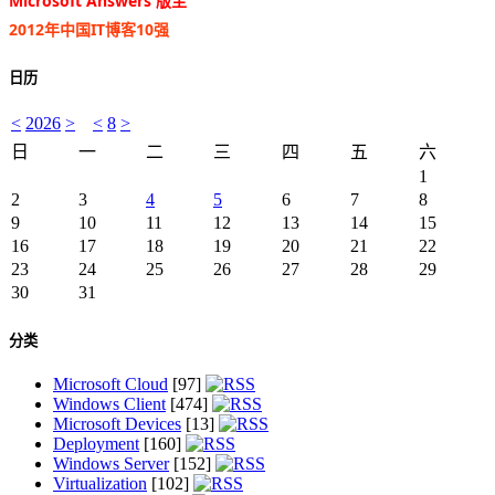
Microsoft Answers 版主
2012年中国IT博客10强
日历
<
2026
>
<
8
>
日
一
二
三
四
五
六
1
2
3
4
5
6
7
8
9
10
11
12
13
14
15
16
17
18
19
20
21
22
23
24
25
26
27
28
29
30
31
分类
Microsoft Cloud
[97]
Windows Client
[474]
Microsoft Devices
[13]
Deployment
[160]
Windows Server
[152]
Virtualization
[102]