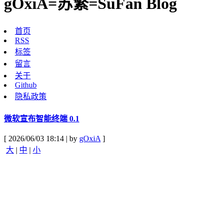
gOxiA=苏繁=SuFan Blog
首页
RSS
标签
留言
关于
Github
隐私政策
微软宣布智能终端 0.1
[ 2026/06/03 18:14 | by
gOxiA
]
大
|
中
|
小