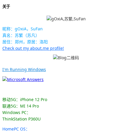
关于
昵称：gOxiA，SuFan
真名：苏繁（苏凡）
居住：郑州，原居：洛阳
Check out my about.me profile!
I'm Running Windows
移动5G：iPhone 12 Pro
联通5G：MI 14 Pro
Windows PC：
ThinkStation P360U
HomePC OS：