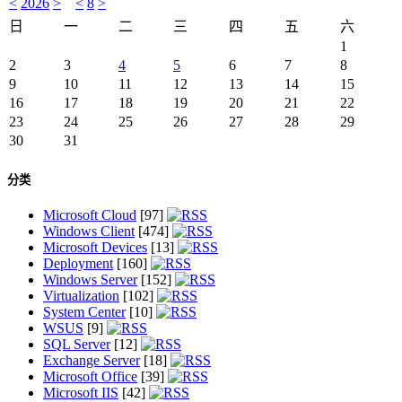
<
2026
>
<
8
>
日
一
二
三
四
五
六
1
2
3
4
5
6
7
8
9
10
11
12
13
14
15
16
17
18
19
20
21
22
23
24
25
26
27
28
29
30
31
分类
Microsoft Cloud
[97]
Windows Client
[474]
Microsoft Devices
[13]
Deployment
[160]
Windows Server
[152]
Virtualization
[102]
System Center
[10]
WSUS
[9]
SQL Server
[12]
Exchange Server
[18]
Microsoft Office
[39]
Microsoft IIS
[42]