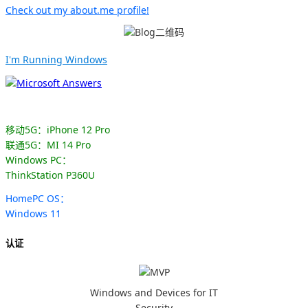
Check out my about.me profile!
I'm Running Windows
移动5G：iPhone 12 Pro
联通5G：MI 14 Pro
Windows PC：
ThinkStation P360U
HomePC OS：
Windows 11
认证
Windows and Devices for IT
Security