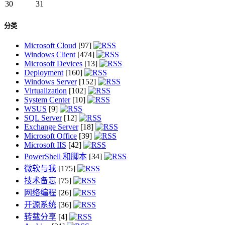
30
31
分类
Microsoft Cloud
[97]
Windows Client
[474]
Microsoft Devices
[13]
Deployment
[160]
Windows Server
[152]
Virtualization
[102]
System Center
[10]
WSUS
[9]
SQL Server
[12]
Exchange Server
[18]
Microsoft Office
[39]
Microsoft IIS
[42]
PowerShell 和脚本
[34]
微软与我
[175]
技术备忘
[75]
网络编程
[26]
开源系统
[36]
转载分享
[4]