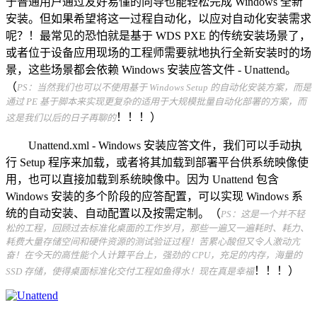
于普通用户通过友好易懂的向导也能轻松完成 Windows 全新
安装。但如果希望将这一过程自动化，以应对自动化安装需求
呢？！最常见的恐怕就是基于 WDS PXE 的传统安装场景了，
或者位于设备应用现场的工程师需要就地执行全新安装时的场
景，这些场景都会依赖 Windows 安装应答文件 - Unattend。
（
PS：当然我们也可以不使用基于 Windows Setup 的自动化安装方案，而是
通过 PE 基于脚本来实现更复杂的适用于大规模批量自动化部署的方案，而
！！！）
这是我们以后的日子再聊的
Unattend.xml - Windows 安装应答文件，我们可以手动执
行 Setup 程序来加载，或者将其加载到部署平台供系统映像使
用，也可以直接加载到系统映像中。因为 Unattend 包含
Windows 安装的多个阶段的应答配置，可以实现 Windows 系
统的自动安装、自动配置以及按需定制。（
PS：这是一个并不轻
松的工程，回顾过去标准化桌面的工作岁月，那些一遍又一遍耗时、耗力、
耗费大量存储空间和硬件资源的测试验证过程！苦累心酸但又令人激动亢
奋！在今天的高性能个人计算平台上，强劲的 CPU，充足的内存，海量的
！！！）
SSD 存储，使得桌面标准化交付工程如鱼得水！现在真是幸福