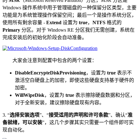
的
MSR
（Microsoft Reserved Partition）分区，MSR 分区是
Windows 操作系统中用于管理磁盘的一种保留分区类型，主要
功能是为系统管理操作保留空间；最后一个是操作系统分区，
使用所有剩余容量 -
Extend
设置为
true
，
NTFS
格式的
Primary
分区。对于 Windows RE 分区我们无需创建，系统在
完成安装后的初始化阶段会自动准备。
大家会注意到配置中包含的两个设置：
DisableEncrypteDiskProvisioning
，设置为
true
表示不
激活空白硬盘上的加密，即使这些硬盘支持基于硬件的
加密。
WillWipeDisk
，设置为
true
表示擦除硬盘数据和分区，
对于全新安装，建议擦除硬盘现有内容。
3. “
选择安装选项
”、“
接受适用的声明和许可条款
”、确认“
准
备就绪，可以安装
”，这几个步骤其实只需要一个组件即可实
现自动化。