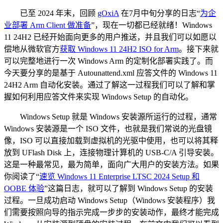
已至 2024 年末，回顾
gOxiA
在7月中旬分享的日志“
为企
业部署 Arm Client 做准备
”，现在一切都已经就绪！Windows
11 24H2 已经开始面向更多的用户推送，并且我们可以如愿以
偿地从微软官方
获取 Windows 11 24H2 ISO for Arm
。接下来就
可以完整地进行一次 Windows Arm 的定制化部署实践了。而
今天要分享的是基于 Autounattend.xml 应答文件的 Windows 11
24H2 Arm 自动化安装。通过了解这一过程我们可以了解和掌
握如何利用应答文件来实现 Windows Setup 的自动化。
Windows Setup 就是 Windows 安装源所运行的过程，通常
Windows 安装源是一个 ISO 文件，也就是我们常说的光盘镜
像，ISO 可以直接加载到虚拟机的光驱中使用，也可以将其释
放到 UFlash Disk 上，连接物理计算机的 USB-C/A 引导安装。
这是一种最常见，最为简单，面向广大用户的安装方法。如果
你阅读了“
速览 Windows 11 Enterprise LTSC 2024 Setup 和
OOBE 体验
”这篇日志，就可以了解到 Windows Setup 的安装
过程。一旦成功启动 Windows Setup（Windows 安装程序）我
们需要按照向导的指示完成一步步的安装动作，最终才能完成