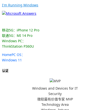
I'm Running Windows
移动5G：iPhone 12 Pro
联通5G：MI 14 Pro
Windows PC：
ThinkStation P360U
HomePC OS：
Windows 11
认证
Windows and Devices for IT
Security
微软最有价值专家 MVP
Technology Area
Windows, Intune