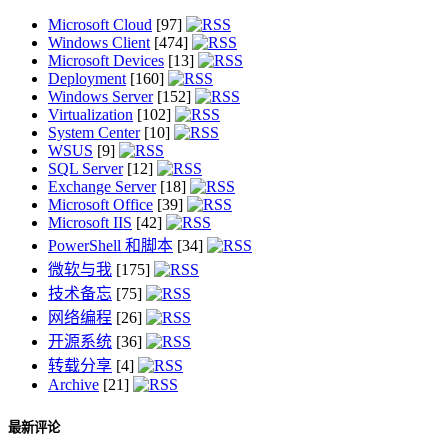
Microsoft Cloud
[97]
Windows Client
[474]
Microsoft Devices
[13]
Deployment
[160]
Windows Server
[152]
Virtualization
[102]
System Center
[10]
WSUS
[9]
SQL Server
[12]
Exchange Server
[18]
Microsoft Office
[39]
Microsoft IIS
[42]
PowerShell 和脚本
[34]
微软与我
[175]
技术备忘
[75]
网络编程
[26]
开源系统
[36]
转载分享
[4]
Archive
[21]
最新评论