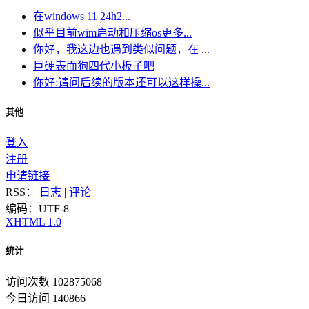
在windows 11 24h2...
似乎目前wim启动和压缩os更多...
你好，我这边也遇到类似问题，在 ...
巨硬表面狗四代小板子吧
你好:请问后续的版本还可以这样操...
其他
登入
注册
申请链接
RSS：
日志
|
评论
编码：UTF-8
XHTML 1.0
统计
访问次数 102875068
今日访问 140866