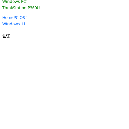
Windows PC：
ThinkStation P360U
HomePC OS：
Windows 11
认证