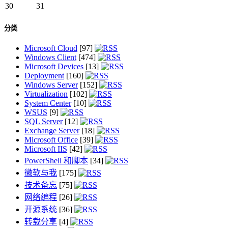
30
31
分类
Microsoft Cloud
[97]
Windows Client
[474]
Microsoft Devices
[13]
Deployment
[160]
Windows Server
[152]
Virtualization
[102]
System Center
[10]
WSUS
[9]
SQL Server
[12]
Exchange Server
[18]
Microsoft Office
[39]
Microsoft IIS
[42]
PowerShell 和脚本
[34]
微软与我
[175]
技术备忘
[75]
网络编程
[26]
开源系统
[36]
转载分享
[4]