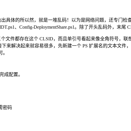
也没有给出具体的所以然，就是一堆乱码！以为是网络问题，还专门
-MDT.ps1、Config-DeploymentShare.ps1。除了开头乱码
发现三个文件都存在这个 CLSID，而且单引号看起来像全角符号
接下来解决起来就容易很多，先新建一个 PS 扩展名的文本文件，并使
可。
，便可完成配置。
需密码