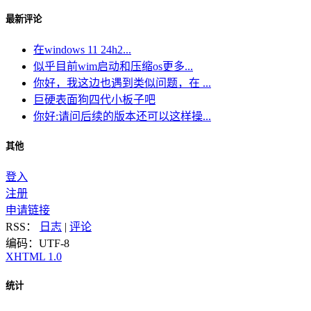
最新评论
在windows 11 24h2...
似乎目前wim启动和压缩os更多...
你好，我这边也遇到类似问题，在 ...
巨硬表面狗四代小板子吧
你好:请问后续的版本还可以这样操...
其他
登入
注册
申请链接
RSS：
日志
|
评论
编码：UTF-8
XHTML 1.0
统计