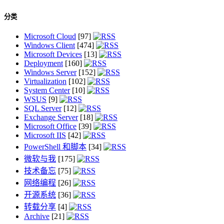
分类
Microsoft Cloud
[97]
Windows Client
[474]
Microsoft Devices
[13]
Deployment
[160]
Windows Server
[152]
Virtualization
[102]
System Center
[10]
WSUS
[9]
SQL Server
[12]
Exchange Server
[18]
Microsoft Office
[39]
Microsoft IIS
[42]
PowerShell 和脚本
[34]
微软与我
[175]
技术备忘
[75]
网络编程
[26]
开源系统
[36]
转载分享
[4]
Archive
[21]