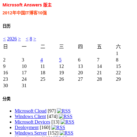
Microsoft Answers 版主
2012年中国IT博客10强
日历
<
2026
>
<
8
>
日
一
二
三
四
五
六
1
2
3
4
5
6
7
8
9
10
11
12
13
14
15
16
17
18
19
20
21
22
23
24
25
26
27
28
29
30
31
分类
Microsoft Cloud
[97]
Windows Client
[474]
Microsoft Devices
[13]
Deployment
[160]
Windows Server
[152]