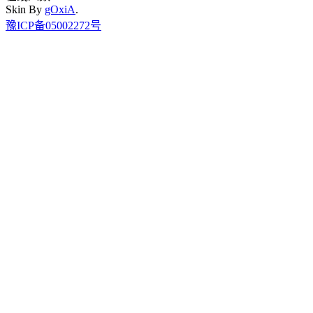
Skin By
gOxiA
.
豫ICP备05002272号