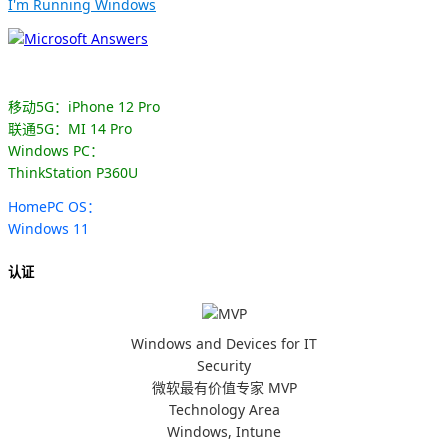
I'm Running Windows
移动5G：iPhone 12 Pro
联通5G：MI 14 Pro
Windows PC：
ThinkStation P360U
HomePC OS：
Windows 11
认证
Windows and Devices for IT
Security
微软最有价值专家 MVP
Technology Area
Windows, Intune