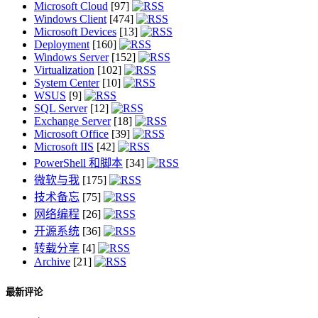
Microsoft Cloud
[97]
Windows Client
[474]
Microsoft Devices
[13]
Deployment
[160]
Windows Server
[152]
Virtualization
[102]
System Center
[10]
WSUS
[9]
SQL Server
[12]
Exchange Server
[18]
Microsoft Office
[39]
Microsoft IIS
[42]
PowerShell 和脚本
[34]
微软与我
[175]
技术备忘
[75]
网络编程
[26]
开源系统
[36]
转载分享
[4]
Archive
[21]
最新评论