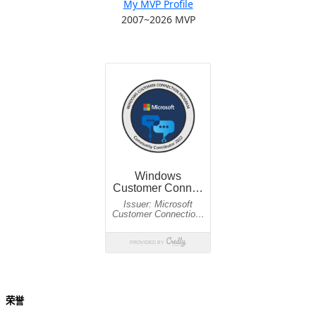
My MVP Profile
2007~2026 MVP
荣誉