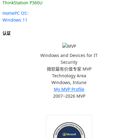
ThinkStation P360U
HomePC OS：
Windows 11
认证
Windows and Devices for IT
Security
微软最有价值专家 MVP
Technology Area
Windows, Intune
My MVP Profile
2007~2026 MVP