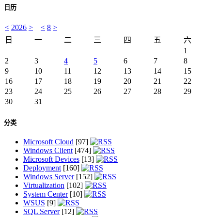
日历
<
2026
>
<
8
>
日
一
二
三
四
五
六
1
2
3
4
5
6
7
8
9
10
11
12
13
14
15
16
17
18
19
20
21
22
23
24
25
26
27
28
29
30
31
分类
Microsoft Cloud
[97]
Windows Client
[474]
Microsoft Devices
[13]
Deployment
[160]
Windows Server
[152]
Virtualization
[102]
System Center
[10]
WSUS
[9]
SQL Server
[12]