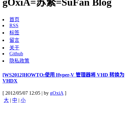
gOxiA=苏繁=SuFan Blog
首页
RSS
标签
留言
关于
Github
隐私政策
[WS2012]HOWTO:使用 Hyper-V 管理器将 VHD 转换为
VHDX
[ 2012/05/07 12:05 | by
gOxiA
]
大
|
中
|
小