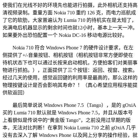
使我们在光线不好的环境先也能进行拍摄，此外相机还支持高
清视频录制。重量方面 Nokia 710 重约 126 克，而电力巡航成
了它的软肋，大家普遍认为 Lumia 710 的待机实在是太短了，
充满电后机器显示的剩余时间也就12小时，基本上一天一冲。
如果要外出恐怕配置一个 Nokia DC-16 移动电源比较好。
Nokia 710 符合 Windows Phone 7 的硬件设计要求，在左
侧提供了+/-音量按钮、相机按钮（相机按钮非常方便即使在
待机状态下也可以通过长按来启动相机，方便拍客们对美丽事
物进行抓拍。），正面提供了三个按钮：返回、视窗、搜索。
经过几天的使用，感觉返回键的利用率是最高的，那么这样的
物理按键设计是否会影响其寿命？！（真心希望应用程序能提
供软返回）
最后简单说说 Windows Phone 7.5（Tango），是的 gOxiA
买的 Lumia 710 默认就是 Windows Phone 7.5，并且从版本号
上看貌似是传说中的“黄金版 Tango”，之前没用过早期的版
本，无法对比判断！在拿到 Nokia Lumia 710 之前 gOxiA 几乎
没有去深入了解 Windows Phone 以及网上分享的操作经验，就