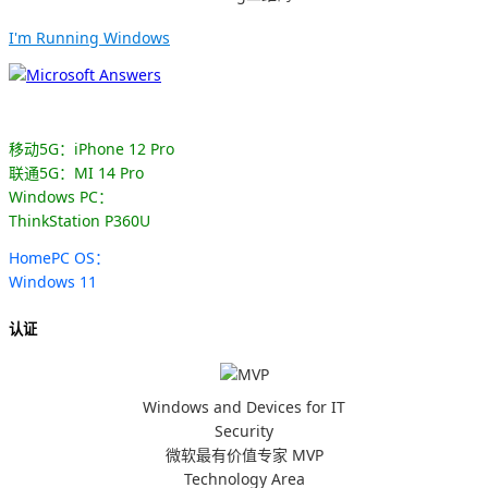
I'm Running Windows
移动5G：iPhone 12 Pro
联通5G：MI 14 Pro
Windows PC：
ThinkStation P360U
HomePC OS：
Windows 11
认证
Windows and Devices for IT
Security
微软最有价值专家 MVP
Technology Area