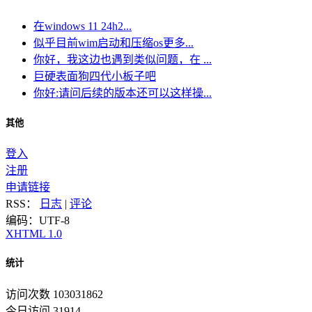
在windows 11 24h2...
似乎目前wim启动和压缩os更多...
你好，我这边也遇到类似问题，在 ...
巨硬表面狗四代小板子吧
你好:请问后续的版本还可以这样操...
其他
登入
注册
申请链接
RSS：
日志
|
评论
编码：UTF-8
XHTML 1.0
统计
访问次数 103031862
今日访问 31914