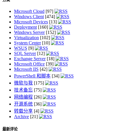
Microsoft Cloud
[97]
Windows Client
[474]
Microsoft Devices
[13]
Deployment
[160]
Windows Server
[152]
Virtualization
[102]
System Center
[10]
WSUS
[9]
SQL Server
[12]
Exchange Server
[18]
Microsoft Office
[39]
Microsoft IIS
[42]
PowerShell 和脚本
[34]
微软与我
[175]
技术备忘
[75]
网络编程
[26]
开源系统
[36]
转载分享
[4]
Archive
[21]
最新评论