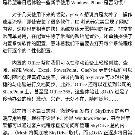
是希望等日后体验一些新手使用 Windows Phone 是否习惯！
对于几天使用下来的感觉，gOxiA 想说真是太棒了！操作
速度流畅，即使安装了很多软件，IE 浏览器完美呈现了网站
内容，速度也是相当的快！系统整体无需特别的配置，非常非
常简单易用，在配置中除了常规的系统配置外，还单独提供了
内置系统软件的配置，意味着我们不需要去打开每个系统程序
进行逐个的个性化配置。
内置的 Office 帮助我们可以在移动设备上轻松创建、查
阅、编辑 Word、Excel、PowerPoint，OneNoe 更是让我们可以
随时随地创建富媒体便签。通过内置的 SkyDrive 可以轻松便
捷的与电脑进行文档同步。此外，Office 还可以连接到公司的
SharePoint 上，甚至是 Office 365，这些体验让 gOxiA 过足了
移动办公的瘾！激动、兴奋、无处不在、随时随地……
就在撰写本篇日志时，微软全面发布了 SkyDrive 的客户
端应用程序。现在不论是 PC 还是 Windows Phone，甚至是苹
果都可以通过客户端程序直接访问和管理 SkyDrive 总的内
容。（Mesh 将彻底被 SkyDrive 取代，而 gOxiA 正逐步将日常