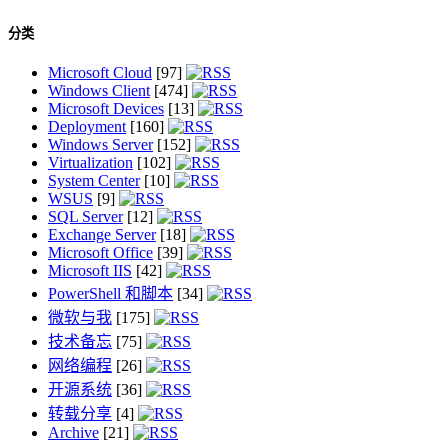
分类
Microsoft Cloud
[97]
Windows Client
[474]
Microsoft Devices
[13]
Deployment
[160]
Windows Server
[152]
Virtualization
[102]
System Center
[10]
WSUS
[9]
SQL Server
[12]
Exchange Server
[18]
Microsoft Office
[39]
Microsoft IIS
[42]
PowerShell 和脚本
[34]
微软与我
[175]
技术备忘
[75]
网络编程
[26]
开源系统
[36]
转载分享
[4]
Archive
[21]