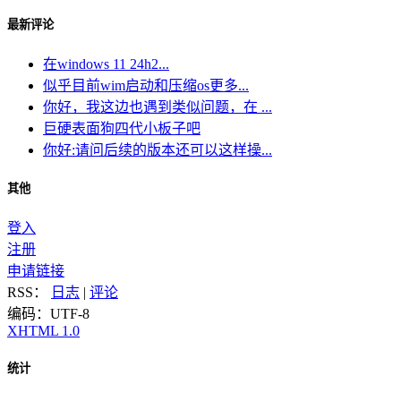
最新评论
在windows 11 24h2...
似乎目前wim启动和压缩os更多...
你好，我这边也遇到类似问题，在 ...
巨硬表面狗四代小板子吧
你好:请问后续的版本还可以这样操...
其他
登入
注册
申请链接
RSS：
日志
|
评论
编码：UTF-8
XHTML 1.0
统计