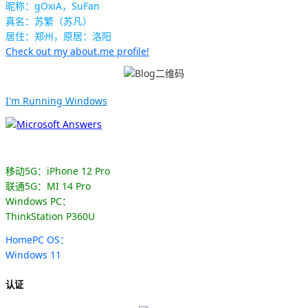
昵称：gOxiA，SuFan
真名：苏繁（苏凡）
居住：郑州，原居：洛阳
Check out my about.me profile!
I'm Running Windows
移动5G：iPhone 12 Pro
联通5G：MI 14 Pro
Windows PC：
ThinkStation P360U
HomePC OS：
Windows 11
认证