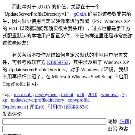
而此事对于 gOxiA 的价值，关键在于一个
“UpdateServerProfileDirectory=1”，
gOxiA
确实对该参数非常陌
生，因为很少使用自定义映像来进行部署（PS：Windows XP
的 HAL 以及驱动问题确实很令我头疼），过去也都是手工方
式配置默认的本地用户配置文件，不管怎样这里还是非常感谢
这位老网友！
有关各版本操作系统如何自定义默认的本地用户配置文
件，可参考微软官方
KB959753
，其中涉及到了 Windows XP
的 UpdateServerProfileDirectory。对于 Windows 7 环境，我想
不用再仔细介绍了，在 Microsoft Windows Shell Setup 下启用
CopyProfile 即可。
Tags:
microsoft
,
deployment
,
toolkit
,
mdt
,
2010
,
windows
,
7
,
xp
,
updateserverprofiledirectory
,
copyprofile
Deployment
|
评论(0)
|
引用(0)
|
阅读(8534)
发表评论
昵称
[注册]
密码 游客