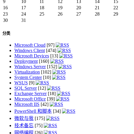
9
10
11
12
13
14
15
16
17
18
19
20
21
22
23
24
25
26
27
28
29
30
31
分类
Microsoft Cloud
[97]
Windows Client
[474]
Microsoft Devices
[13]
Deployment
[160]
Windows Server
[152]
Virtualization
[102]
System Center
[10]
WSUS
[9]
SQL Server
[12]
Exchange Server
[18]
Microsoft Office
[39]
Microsoft IIS
[42]
PowerShell 和脚本
[34]
微软与我
[175]
技术备忘
[75]
网络编程
[26]