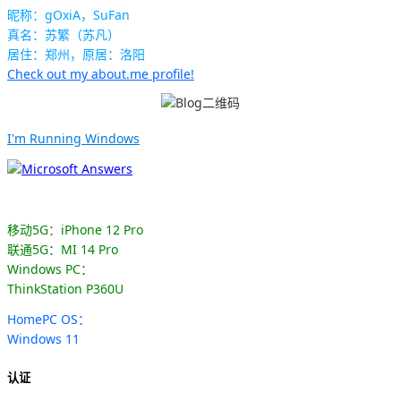
昵称：gOxiA，SuFan
真名：苏繁（苏凡）
居住：郑州，原居：洛阳
Check out my about.me profile!
I'm Running Windows
移动5G：iPhone 12 Pro
联通5G：MI 14 Pro
Windows PC：
ThinkStation P360U
HomePC OS：
Windows 11
认证