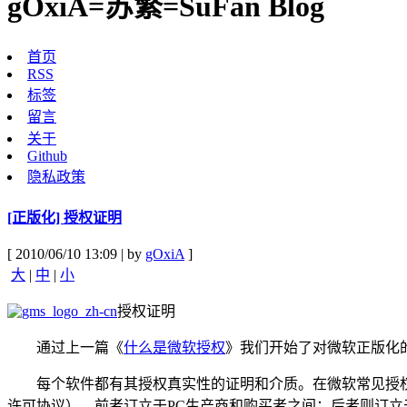
gOxiA=苏繁=SuFan Blog
首页
RSS
标签
留言
关于
Github
隐私政策
[正版化] 授权证明
[ 2010/06/10 13:09 | by
gOxiA
]
大
|
中
|
小
授权证明
通过上一篇《
什么是微软授权
》我们开始了对微软正版化
每个软件都有其授权真实性的证明和介质。在微软常见授权中，预装（OEM）软件
许可协议）。前者订立于PC生产商和购买者之间；后者则订立于购买者和软