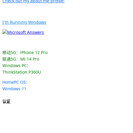
Check out my about.me profile!
I'm Running Windows
移动5G：iPhone 12 Pro
联通5G：MI 14 Pro
Windows PC：
ThinkStation P360U
HomePC OS：
Windows 11
认证