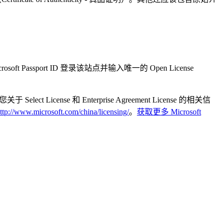
assport ID 登录该站点并输入唯一的 Open License
 Select License 和 Enterprise Agreement License 的相关信
ttp://www.microsoft.com/china/licensing/
。
获取更多 Microsoft