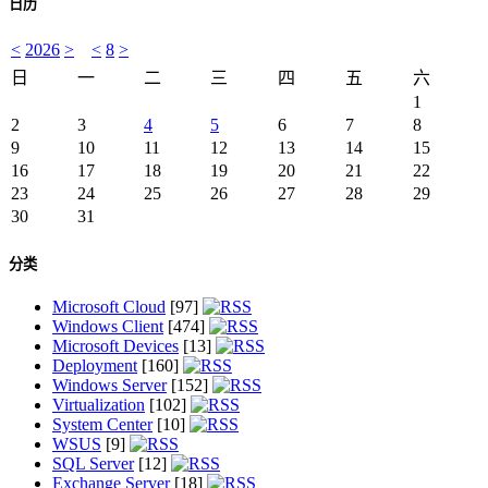
日历
<
2026
>
<
8
>
日
一
二
三
四
五
六
1
2
3
4
5
6
7
8
9
10
11
12
13
14
15
16
17
18
19
20
21
22
23
24
25
26
27
28
29
30
31
分类
Microsoft Cloud
[97]
Windows Client
[474]
Microsoft Devices
[13]
Deployment
[160]
Windows Server
[152]
Virtualization
[102]
System Center
[10]
WSUS
[9]
SQL Server
[12]
Exchange Server
[18]