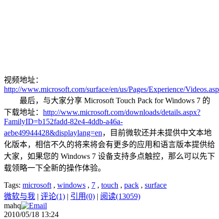
视频地址：
http://www.microsoft.com/surface/en/us/Pages/Experience/Videos.as
最后，与大家分享 Microsoft Touch Pack for Windows 7 的
下载地址：
http://www.microsoft.com/downloads/details.aspx?
FamilyID=b152fadd-82e4-4ddb-a46a-
aebe49944428&displaylang=en
，目前微软还并未提供中文本地
化版本，相信不久的将来将会有更多的应用和语言版本提供给
大家，如果您的 Windows 7 设备支持多点触控，那么可以先下
载领略一下全新的操作体验。
Tags:
microsoft
,
windows
,
7
,
touch
,
pack
,
surface
微软与我
|
评论(1)
|
引用(0)
|
阅读(13059)
mahq
2010/05/18 13:24