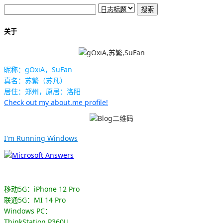
关于
昵称：gOxiA，SuFan
真名：苏繁（苏凡）
居住：郑州，原居：洛阳
Check out my about.me profile!
I'm Running Windows
移动5G：iPhone 12 Pro
联通5G：MI 14 Pro
Windows PC：
ThinkStation P360U