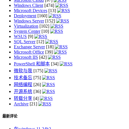
Microsoft Cloud
[97]
Windows Client
[474]
Microsoft Devices
[13]
Deployment
[160]
Windows Server
[152]
Virtualization
[102]
System Center
[10]
WSUS
[9]
SQL Server
[12]
Exchange Server
[18]
Microsoft Office
[39]
Microsoft IIS
[42]
PowerShell 和脚本
[34]
微软与我
[175]
技术备忘
[75]
网络编程
[26]
开源系统
[36]
转载分享
[4]
Archive
[21]
最新评论
在windows 11 24h2...