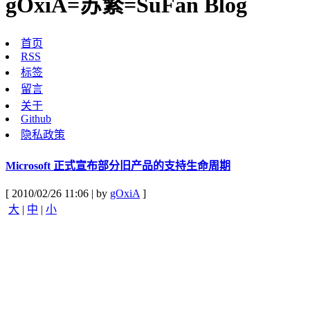
gOxiA=苏繁=SuFan Blog
首页
RSS
标签
留言
关于
Github
隐私政策
Microsoft 正式宣布部分旧产品的支持生命周期
[ 2010/02/26 11:06 | by
gOxiA
]
大
|
中
|
小