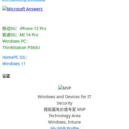
移动5G：iPhone 12 Pro
联通5G：MI 14 Pro
Windows PC：
ThinkStation P360U
HomePC OS：
Windows 11
认证
Windows and Devices for IT
Security
微软最有价值专家 MVP
Technology Area
Windows, Intune
My MVP Profile