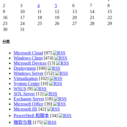
2
3
4
5
6
7
8
9
10
11
12
13
14
15
16
17
18
19
20
21
22
23
24
25
26
27
28
29
30
31
分类
Microsoft Cloud
[97]
Windows Client
[474]
Microsoft Devices
[13]
Deployment
[160]
Windows Server
[152]
Virtualization
[102]
System Center
[10]
WSUS
[9]
SQL Server
[12]
Exchange Server
[18]
Microsoft Office
[39]
Microsoft IIS
[42]
PowerShell 和脚本
[34]
微软与我
[175]