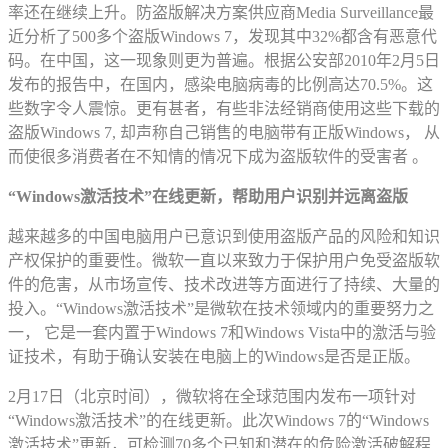
率还在继续上升。防盗版解决方案供应商Media Surveillance最
近分析了500多个盗版Windows 7，发现其中32%都含有恶意代
码。在中国，这一现象则更为普遍。根据公安部2010年2月5日
发布的报告中，在国内，感染电脑病毒的比例高达70.5%。这
些数字令人震惊。更有甚者，有些非法经销商使用这些下载的
盗版Windows 7, 却声称自己销售的电脑带有正版Windows， 从
而使很多消费者在不知情的情况下成为盗版软件的受害者 。
“Windows激活技术”在线更新，帮助用户识别并远离盗版
越来越多的中国电脑用户已意识到使用盗版产品的风险和知识
产权保护的重要性。微软一直以来致力于保护用户免受盗版软
件的危害，从市场宣传、技术改进等方面进行了持续、大量的
投入。“Windows激活技术”是微软在技术领域内的重要努力之
一， 它是一套内置于Windows 7和Windows Vista中的激活与验
证技术，有助于确认安装在电脑上的Windows是否是正版。
2月17日（北京时间），微软将在全球范围内发布一项针对
“Windows激活技术”的在线更新。此次Windows 7的“Windows
激活技术”更新，可检测70多个已知和潜在的危险激活破解程