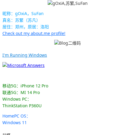
昵称：gOxiA，SuFan
真名：苏繁（苏凡）
居住：郑州，原居：洛阳
Check out my about.me profile!
I'm Running Windows
移动5G：iPhone 12 Pro
联通5G：MI 14 Pro
Windows PC：
ThinkStation P360U
HomePC OS：
Windows 11