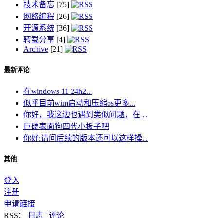
技术备忘
[75]
网络编程
[26]
开源系统
[36]
转载分享
[4]
Archive
[21]
最新评论
在windows 11 24h2...
似乎目前wim启动和压缩os更多...
你好，我这边也遇到类似问题，在 ...
巨硬表面狗四代小板子吧
你好:请问后续的版本还可以这样操...
其他
登入
注册
申请链接
RSS：
日志
|
评论