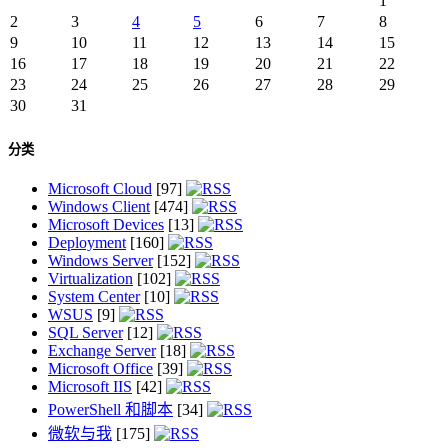
1
2
3
4
5
6
7
8
9
10
11
12
13
14
15
16
17
18
19
20
21
22
23
24
25
26
27
28
29
30
31
分类
Microsoft Cloud
[97]
Windows Client
[474]
Microsoft Devices
[13]
Deployment
[160]
Windows Server
[152]
Virtualization
[102]
System Center
[10]
WSUS
[9]
SQL Server
[12]
Exchange Server
[18]
Microsoft Office
[39]
Microsoft IIS
[42]
PowerShell 和脚本
[34]
微软与我
[175]