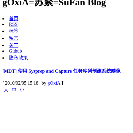
gOxiA=苏繁=SuFan Blog
首页
RSS
标签
留言
关于
Github
隐私政策
[MDT] 使用 Sysprep and Capture 任务序列创建系统映像
[ 2010/02/05 15:18 | by
gOxiA
]
大
|
中
|
小