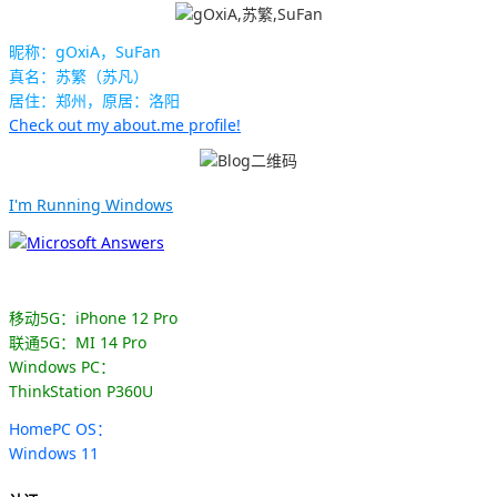
昵称：gOxiA，SuFan
真名：苏繁（苏凡）
居住：郑州，原居：洛阳
Check out my about.me profile!
I'm Running Windows
移动5G：iPhone 12 Pro
联通5G：MI 14 Pro
Windows PC：
ThinkStation P360U
HomePC OS：
Windows 11