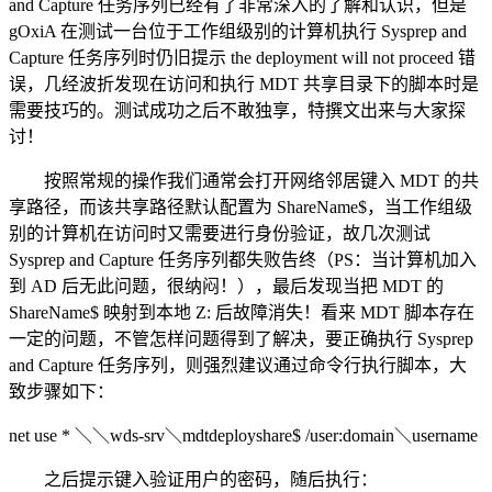
and Capture 任务序列已经有了非常深入的了解和认识，但是
gOxiA 在测试一台位于工作组级别的计算机执行 Sysprep and
Capture 任务序列时仍旧提示 the deployment will not proceed 错
误，几经波折发现在访问和执行 MDT 共享目录下的脚本时是
需要技巧的。测试成功之后不敢独享，特撰文出来与大家探
讨！
按照常规的操作我们通常会打开网络邻居键入 MDT 的共
享路径，而该共享路径默认配置为 ShareName$，当工作组级
别的计算机在访问时又需要进行身份验证，故几次测试
Sysprep and Capture 任务序列都失败告终（PS：当计算机加入
到 AD 后无此问题，很纳闷！），最后发现当把 MDT 的
ShareName$ 映射到本地 Z: 后故障消失！看来 MDT 脚本存在
一定的问题，不管怎样问题得到了解决，要正确执行 Sysprep
and Capture 任务序列，则强烈建议通过命令行执行脚本，大
致步骤如下：
net use * ＼＼wds-srv＼mdtdeployshare$ /user:domain＼username
之后提示键入验证用户的密码，随后执行：