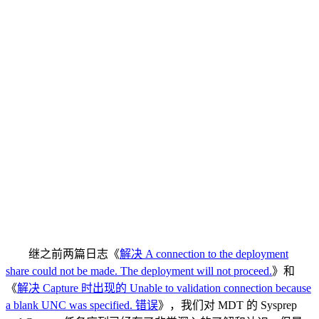
继之前两篇日志《
解决 A connection to the deployment
share could not be made. The deployment will not proceed.
》和
《
解决 Capture 时出现的 Unable to validation connection because
a blank UNC was specified. 错误
》，我们对 MDT 的 Sysprep