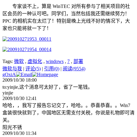
专家谈不上，算是 WinTEC 对所有参与了相关项目的社
区会员的一种认可吧。同学们，当然包括我还需继续努力！
PPC 的相机实在太烂了！特别是晚上光线不好的情况下，大
家也只能将就一下了！
Tags:
微软
,
虚拟化
,
windows
,
7
,
部署
微软与我
|
评论(5)
|
引用(0)
|
阅读(9554)
gOxiA
2009/10/30 18:00
to:yinjie,这个消息可太好了，省了一笔钱。
yinjie
2009/10/30 12:41
哈哈，，我写了报告忘记交了，哈哈。。恭喜恭喜。。Win7
盒装很快就到了，中国地区无需支付关税，你说是礼物即可清
关。
阳光不锈
2009/10/30 11:34