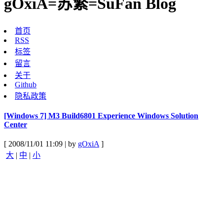
gOxiA=苏繁=SuFan Blog
首页
RSS
标签
留言
关于
Github
隐私政策
[Windows 7] M3 Build6801 Experience Windows Solution
Center
[ 2008/11/01 11:09 | by
gOxiA
]
大
|
中
|
小