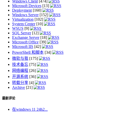
Windows Client
[474]
Microsoft Devices
[13]
Deployment
[160]
Windows Server
[152]
Virtualization
[102]
System Center
[10]
WSUS
[9]
SQL Server
[12]
Exchange Server
[18]
Microsoft Office
[39]
Microsoft IIS
[42]
PowerShell 和脚本
[34]
微软与我
[175]
技术备忘
[75]
网络编程
[26]
开源系统
[36]
转载分享
[4]
Archive
[21]
最新评论
在windows 11 24h2...