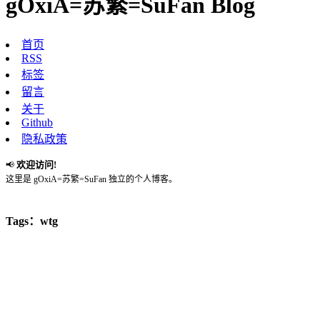
gOxiA=苏繁=SuFan Blog
首页
RSS
标签
留言
关于
Github
隐私政策
欢迎访问!
📢
这里是 gOxiA=苏繁=SuFan 独立的个人博客。
Tags：wtg