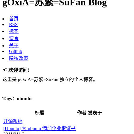
gOxiA=苏繁=SuFan Blog
首页
RSS
标签
留言
关于
Github
隐私政策
📢
欢迎访问!
这里是 gOxiA=苏繁=SuFan 独立的个人博客。
Tags：ubuntu
标题
作者
发表于
开源系统
[Ubuntu] 为 ubuntu 添加企业根证书