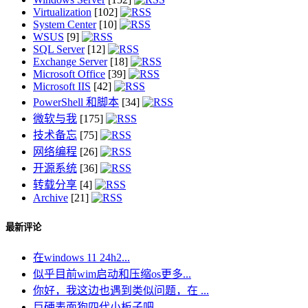
Virtualization
[102]
System Center
[10]
WSUS
[9]
SQL Server
[12]
Exchange Server
[18]
Microsoft Office
[39]
Microsoft IIS
[42]
PowerShell 和脚本
[34]
微软与我
[175]
技术备忘
[75]
网络编程
[26]
开源系统
[36]
转载分享
[4]
Archive
[21]
最新评论
在windows 11 24h2...
似乎目前wim启动和压缩os更多...
你好，我这边也遇到类似问题，在 ...
巨硬表面狗四代小板子吧