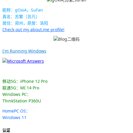
昵称：gOxiA，SuFan
真名：苏繁（苏凡）
居住：郑州，原居：洛阳
Check out my about.me profile!
I'm Running Windows
移动5G：iPhone 12 Pro
联通5G：MI 14 Pro
Windows PC：
ThinkStation P360U
HomePC OS：
Windows 11
认证