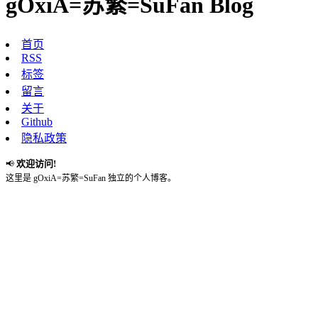
gOxiA=苏繁=SuFan Blog
首页
RSS
标签
留言
关于
Github
隐私政策
欢迎访问!
📢
这里是 gOxiA=苏繁=SuFan 独立的个人博客。