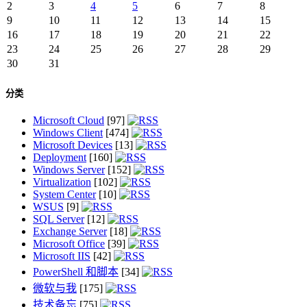
2
3
4
5
6
7
8
9
10
11
12
13
14
15
16
17
18
19
20
21
22
23
24
25
26
27
28
29
30
31
分类
Microsoft Cloud
[97]
Windows Client
[474]
Microsoft Devices
[13]
Deployment
[160]
Windows Server
[152]
Virtualization
[102]
System Center
[10]
WSUS
[9]
SQL Server
[12]
Exchange Server
[18]
Microsoft Office
[39]
Microsoft IIS
[42]
PowerShell 和脚本
[34]
微软与我
[175]
技术备忘
[75]