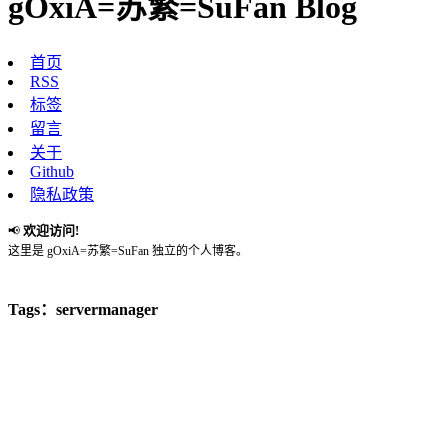
gOxiA=苏繁=SuFan Blog
首页
RSS
标签
留言
关于
Github
隐私政策
欢迎访问!
📢
这里是 gOxiA=苏繁=SuFan 独立的个人博客。
Tags：servermanager