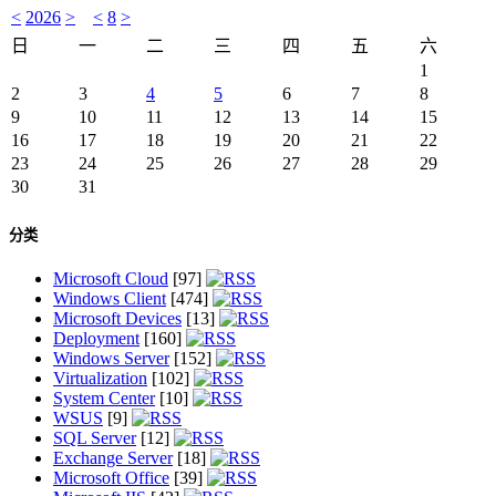
<
2026
>
<
8
>
日
一
二
三
四
五
六
1
2
3
4
5
6
7
8
9
10
11
12
13
14
15
16
17
18
19
20
21
22
23
24
25
26
27
28
29
30
31
分类
Microsoft Cloud
[97]
Windows Client
[474]
Microsoft Devices
[13]
Deployment
[160]
Windows Server
[152]
Virtualization
[102]
System Center
[10]
WSUS
[9]
SQL Server
[12]
Exchange Server
[18]
Microsoft Office
[39]