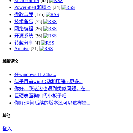
Microsoft IIS
[42]
PowerShell 和脚本
[34]
微软与我
[175]
技术备忘
[75]
网络编程
[26]
开源系统
[36]
转载分享
[4]
Archive
[21]
最新评论
在windows 11 24h2...
似乎目前wim启动和压缩os更多...
你好，我这边也遇到类似问题，在 ...
巨硬表面狗四代小板子吧
你好:请问后续的版本还可以这样操...
其他
登入