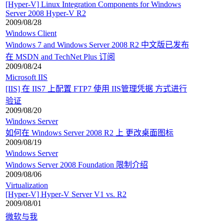
[Hyper-V] Linux Integration Components for Windows
Server 2008 Hyper-V R2
2009/08/28
Windows Client
Windows 7 and Windows Server 2008 R2 中文版已发布
在 MSDN and TechNet Plus 订阅
2009/08/24
Microsoft IIS
[IIS] 在 IIS7 上配置 FTP7 使用 IIS管理凭据 方式进行
验证
2009/08/20
Windows Server
如何在 Windows Server 2008 R2 上 更改桌面图标
2009/08/19
Windows Server
Windows Server 2008 Foundation 限制介绍
2009/08/06
Virtualization
[Hyper-V] Hyper-V Server V1 vs. R2
2009/08/01
微软与我