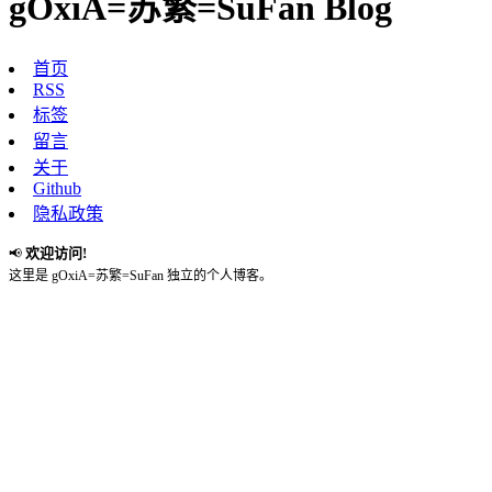
gOxiA=苏繁=SuFan Blog
首页
RSS
标签
留言
关于
Github
隐私政策
欢迎访问!
📢
这里是 gOxiA=苏繁=SuFan 独立的个人博客。