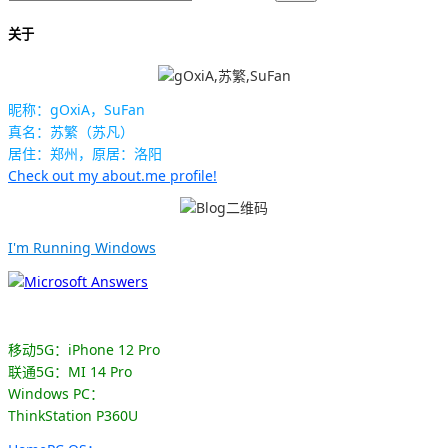
关于
昵称：gOxiA，SuFan
真名：苏繁（苏凡）
居住：郑州，原居：洛阳
Check out my about.me profile!
I'm Running Windows
移动5G：iPhone 12 Pro
联通5G：MI 14 Pro
Windows PC：
ThinkStation P360U