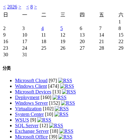
<
2026
>
<
8
>
日
一
二
三
四
五
六
1
2
3
4
5
6
7
8
9
10
11
12
13
14
15
16
17
18
19
20
21
22
23
24
25
26
27
28
29
30
31
分类
Microsoft Cloud
[97]
Windows Client
[474]
Microsoft Devices
[13]
Deployment
[160]
Windows Server
[152]
Virtualization
[102]
System Center
[10]
WSUS
[9]
SQL Server
[12]
Exchange Server
[18]
Microsoft Office
[39]