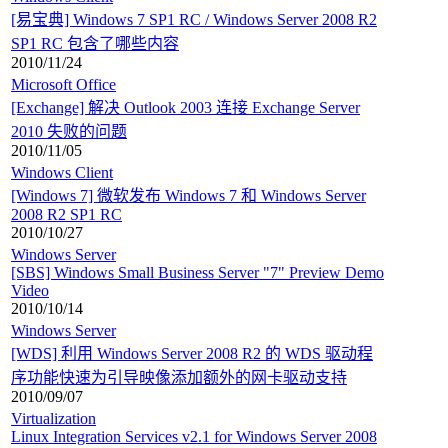
[易宝典] Windows 7 SP1 RC / Windows Server 2008 R2
SP1 RC 包含了哪些内容
2010/11/24
Microsoft Office
[Exchange] 解决 Outlook 2003 连接 Exchange Server
2010 失败的问题
2010/11/05
Windows Client
[Windows 7] 微软发布 Windows 7 和 Windows Server
2008 R2 SP1 RC
2010/10/27
Windows Server
[SBS] Windows Small Business Server "7" Preview Demo
Video
2010/10/14
Windows Server
[WDS] 利用 Windows Server 2008 R2 的 WDS 驱动程
序功能快速为引导映像添加额外的网卡驱动支持
2010/09/07
Virtualization
Linux Integration Services v2.1 for Windows Server 2008