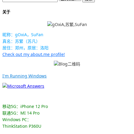
关于
昵称：gOxiA，SuFan
真名：苏繁（苏凡）
居住：郑州，原居：洛阳
Check out my about.me profile!
I'm Running Windows
移动5G：iPhone 12 Pro
联通5G：MI 14 Pro
Windows PC：
ThinkStation P360U