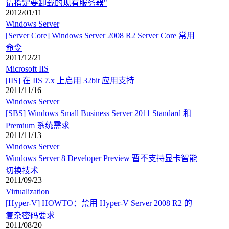
请指定要卸载的现有服务器"
2012/01/11
Windows Server
[Server Core] Windows Server 2008 R2 Server Core 常用
命令
2011/12/21
Microsoft IIS
[IIS] 在 IIS 7.x 上启用 32bit 应用支持
2011/11/16
Windows Server
[SBS] Windows Small Business Server 2011 Standard 和
Premium 系统需求
2011/11/13
Windows Server
Windows Server 8 Developer Preview 暂不支持显卡智能
切换技术
2011/09/23
Virtualization
[Hyper-V] HOWTO：禁用 Hyper-V Server 2008 R2 的
复杂密码要求
2011/08/20