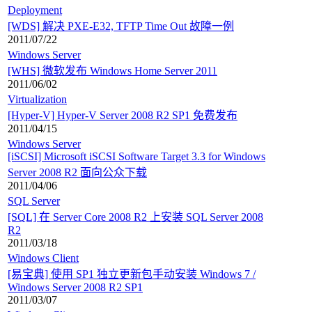
Deployment
[WDS] 解决 PXE-E32, TFTP Time Out 故障一例
2011/07/22
Windows Server
[WHS] 微软发布 Windows Home Server 2011
2011/06/02
Virtualization
[Hyper-V] Hyper-V Server 2008 R2 SP1 免费发布
2011/04/15
Windows Server
[iSCSI] Microsoft iSCSI Software Target 3.3 for Windows
Server 2008 R2 面向公众下载
2011/04/06
SQL Server
[SQL] 在 Server Core 2008 R2 上安装 SQL Server 2008
R2
2011/03/18
Windows Client
[易宝典] 使用 SP1 独立更新包手动安装 Windows 7 /
Windows Server 2008 R2 SP1
2011/03/07