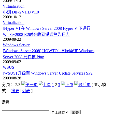
2009/11/10
Virtualization
小测 Disk2VHD v1.0
2009/10/12
Virtualization
[Hyper-V] 在 Windows Server 2008 Hyper-V 下运行
WinSrv2008 R2时会收到错误警告日志
2009/09/22
Windows Server
[Windows Server 2008] HOWTO：如何配置 Windows
Server 2008 允许被 Ping
2009/09/02
WSUS
[WSUS] 升级至 Windows Server Update Services SP2
2009/08/28
分页： 2/3
1
2
3
[ 显示模
式：
摘要
|
列表
]
搜索