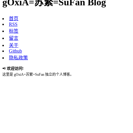
gOxiA=苏繁=SuFan Blog
首页
RSS
标签
留言
关于
Github
隐私政策
欢迎访问!
📢
这里是 gOxiA=苏繁=SuFan 独立的个人博客。