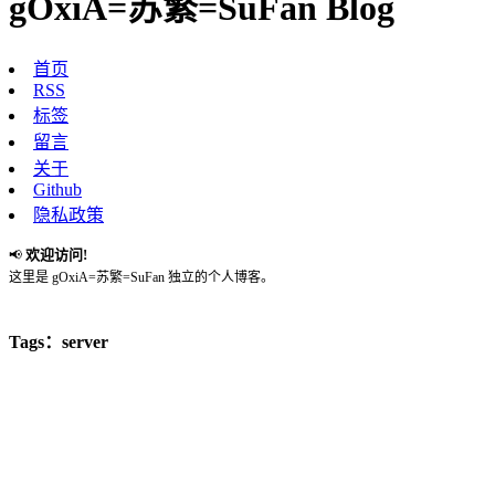
gOxiA=苏繁=SuFan Blog
首页
RSS
标签
留言
关于
Github
隐私政策
欢迎访问!
📢
这里是 gOxiA=苏繁=SuFan 独立的个人博客。
Tags：server