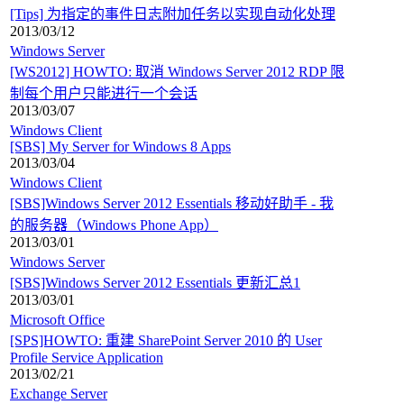
[Tips] 为指定的事件日志附加任务以实现自动化处理
2013/03/12
Windows Server
[WS2012] HOWTO: 取消 Windows Server 2012 RDP 限
制每个用户只能进行一个会话
2013/03/07
Windows Client
[SBS] My Server for Windows 8 Apps
2013/03/04
Windows Client
[SBS]Windows Server 2012 Essentials 移动好助手 - 我
的服务器（Windows Phone App）
2013/03/01
Windows Server
[SBS]Windows Server 2012 Essentials 更新汇总1
2013/03/01
Microsoft Office
[SPS]HOWTO: 重建 SharePoint Server 2010 的 User
Profile Service Application
2013/02/21
Exchange Server