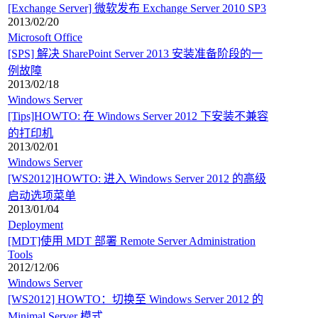
[Exchange Server] 微软发布 Exchange Server 2010 SP3
2013/02/20
Microsoft Office
[SPS] 解决 SharePoint Server 2013 安装准备阶段的一
例故障
2013/02/18
Windows Server
[Tips]HOWTO: 在 Windows Server 2012 下安装不兼容
的打印机
2013/02/01
Windows Server
[WS2012]HOWTO: 进入 Windows Server 2012 的高级
启动选项菜单
2013/01/04
Deployment
[MDT]使用 MDT 部署 Remote Server Administration
Tools
2012/12/06
Windows Server
[WS2012] HOWTO：切换至 Windows Server 2012 的
Minimal Server 模式