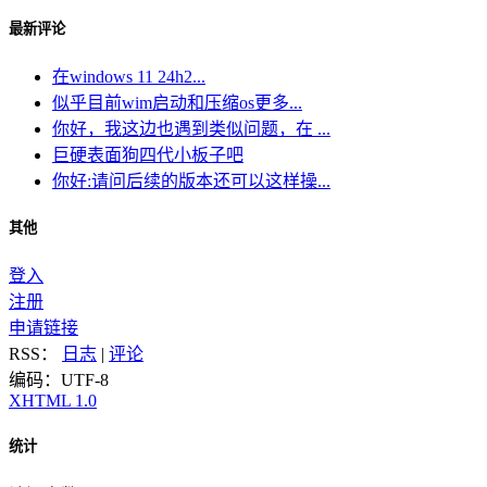
最新评论
在windows 11 24h2...
似乎目前wim启动和压缩os更多...
你好，我这边也遇到类似问题，在 ...
巨硬表面狗四代小板子吧
你好:请问后续的版本还可以这样操...
其他
登入
注册
申请链接
RSS：
日志
|
评论
编码：UTF-8
XHTML 1.0
统计