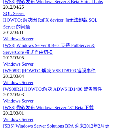
[WS8] 微软发布 Windows Server 8 Beta Virtual Labs
2012/04/25
SQL Server
HOWTO: 解决因 RsFX devicer 而无法卸载 SQL
Server 的问题
2012/03/11
Windows Server
[WS8] Windows Server 8 Beta 支持 FullServer &
ServerCore 模式自由切换
2012/03/05
Windows Server
[WS08R2]HOWTO:解决 VSS ID8193 错误事件
2012/03/04
Windows Server
[WS08R2] HOWTO:解决 ADWS ID1400 警告事件
2012/03/03
Windows Server
[WS8] 微软发布 Windows Server "8" Beta 下载
2012/03/01
Windows Server
[SBS] Windows Server Solutions BPA 迎来2012年2月更