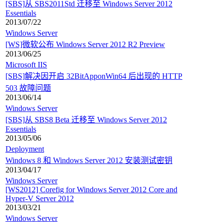
[SBS]从 SBS2011Std 迁移至 Windows Server 2012
Essentials
2013/07/22
Windows Server
[WS]微软公布 Windows Server 2012 R2 Preview
2013/06/25
Microsoft IIS
[SBS]解决因开启 32BitApponWin64 后出现的 HTTP
503 故障问题
2013/06/14
Windows Server
[SBS]从 SBS8 Beta 迁移至 Windows Server 2012
Essentials
2013/05/06
Deployment
Windows 8 和 Windows Server 2012 安装测试密钥
2013/04/17
Windows Server
[WS2012] Corefig for Windows Server 2012 Core and
Hyper-V Server 2012
2013/03/21
Windows Server