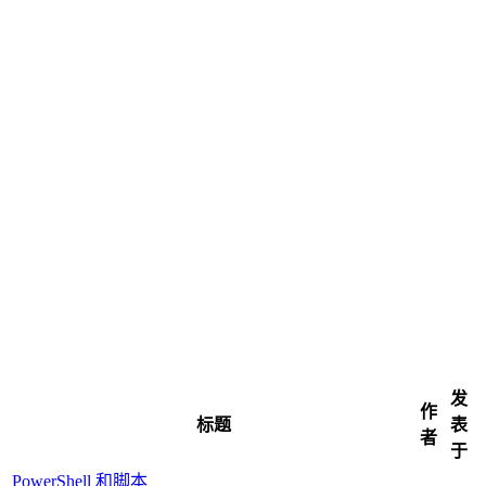
发
作
标题
表
者
于
PowerShell 和脚本