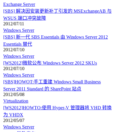
Exchange Server
[SBS] 解决因安装更新补丁引发的 MSExchangeAB 与
WSUS 端口冲突故障
2012/07/11
Windows Server
[SBS] 新一代 SBS Essentials 由 Windows Server 2012
Essentials 替代
2012/07/10
Windows Server
[WS2012]微软公布 Windows Server 2012 SKUs
2012/07/10
Windows Server
[SBS]HOWOT:手工重建 Windows Small Business
Server 2011 Standard 的 SharePoint 站点
2012/05/08
Virtualization
[WS2012]HOWTO:使用 Hyper-V 管理器将 VHD 转换
为 VHDX
2012/05/07
Windows Server