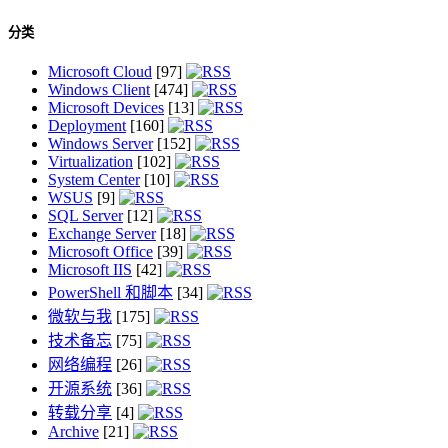
分类
Microsoft Cloud
[97]
Windows Client
[474]
Microsoft Devices
[13]
Deployment
[160]
Windows Server
[152]
Virtualization
[102]
System Center
[10]
WSUS
[9]
SQL Server
[12]
Exchange Server
[18]
Microsoft Office
[39]
Microsoft IIS
[42]
PowerShell 和脚本
[34]
微软与我
[175]
技术备忘
[75]
网络编程
[26]
开源系统
[36]
转载分享
[4]
Archive
[21]