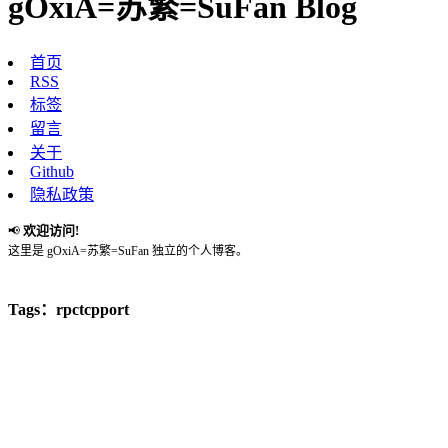
gOxiA=苏繁=SuFan Blog
首页
RSS
标签
留言
关于
Github
隐私政策
欢迎访问!
📢
这里是 gOxiA=苏繁=SuFan 独立的个人博客。
Tags：rpctcpport