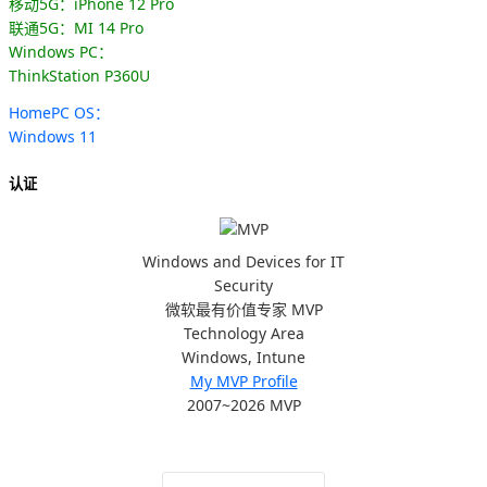
移动5G：iPhone 12 Pro
联通5G：MI 14 Pro
Windows PC：
ThinkStation P360U
HomePC OS：
Windows 11
认证
Windows and Devices for IT
Security
微软最有价值专家 MVP
Technology Area
Windows, Intune
My MVP Profile
2007~2026 MVP