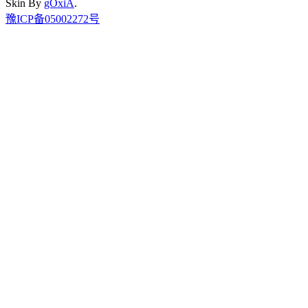
Skin By
gOxiA
.
豫ICP备05002272号