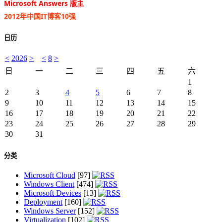
Microsoft Answers 版主
2012年中国IT博客10强
日历
<
2026
>
<
8
>
日
一
二
三
四
五
六
1
2
3
4
5
6
7
8
9
10
11
12
13
14
15
16
17
18
19
20
21
22
23
24
25
26
27
28
29
30
31
分类
Microsoft Cloud
[97]
Windows Client
[474]
Microsoft Devices
[13]
Deployment
[160]
Windows Server
[152]
Virtualization
[102]