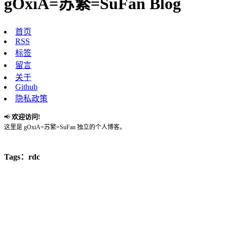
gOxiA=苏繁=SuFan Blog
首页
RSS
标签
留言
关于
Github
隐私政策
欢迎访问!
📢
这里是 gOxiA=苏繁=SuFan 独立的个人博客。
Tags：rdc