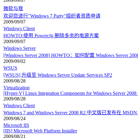
2009/09/07
微软与我
欢迎您进行"Windows 7 Party"组织者资质申请
2009/09/07
Windows Client
HOWTO:使用 Powercfg 删除多余的电源方案
2009/09/07
Windows Server
[Windows Server 2008] HOWTO：如何配置 Windows Server 20
2009/09/02
WSUS
[WSUS] 升级至 Windows Server Update Services SP2
2009/08/28
Virtualization
[Hyper-V] Linux Integration Components for Windows Server 200
2009/08/28
Windows Client
Windows 7 and Windows Server 2008 R2 中文版已发布在 MSDN a
2009/08/24
Microsoft IIS
[IIS] Microsoft Web Platform Installer
2009/08/21