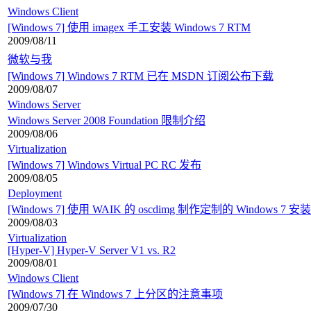
Windows Client
[Windows 7] 使用 imagex 手工安装 Windows 7 RTM
2009/08/11
微软与我
[Windows 7] Windows 7 RTM 已在 MSDN 订阅公布下载
2009/08/07
Windows Server
Windows Server 2008 Foundation 限制介绍
2009/08/06
Virtualization
[Windows 7] Windows Virtual PC RC 发布
2009/08/05
Deployment
[Windows 7] 使用 WAIK 的 oscdimg 制作定制的 Windows 7 安装
2009/08/03
Virtualization
[Hyper-V] Hyper-V Server V1 vs. R2
2009/08/01
Windows Client
[Windows 7] 在 Windows 7 上分区的注意事项
2009/07/30