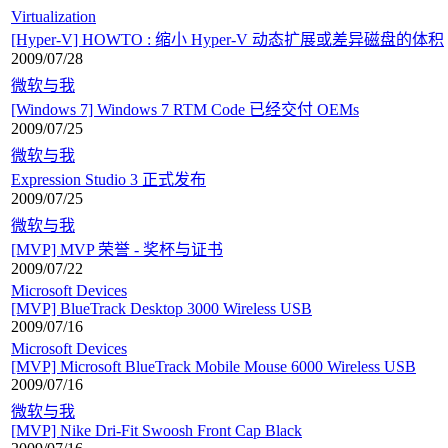
Virtualization
[Hyper-V] HOWTO : 缩小 Hyper-V 动态扩展或差异磁盘的体积
2009/07/28
微软与我
[Windows 7] Windows 7 RTM Code 已经交付 OEMs
2009/07/25
微软与我
Expression Studio 3 正式发布
2009/07/25
微软与我
[MVP] MVP 荣誉 - 奖杯与证书
2009/07/22
Microsoft Devices
[MVP] BlueTrack Desktop 3000 Wireless USB
2009/07/16
Microsoft Devices
[MVP] Microsoft BlueTrack Mobile Mouse 6000 Wireless USB
2009/07/16
微软与我
[MVP] Nike Dri-Fit Swoosh Front Cap Black