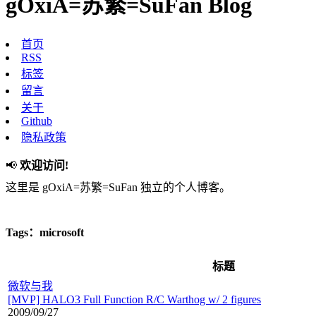
gOxiA=苏繁=SuFan Blog
首页
RSS
标签
留言
关于
Github
隐私政策
📢
欢迎访问!
这里是 gOxiA=苏繁=SuFan 独立的个人博客。
Tags：microsoft
标题
微软与我
[MVP] HALO3 Full Function R/C Warthog w/ 2 figures
2009/09/27