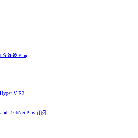
08 允许被 Ping
8 Hyper-V R2
nd TechNet Plus 订阅