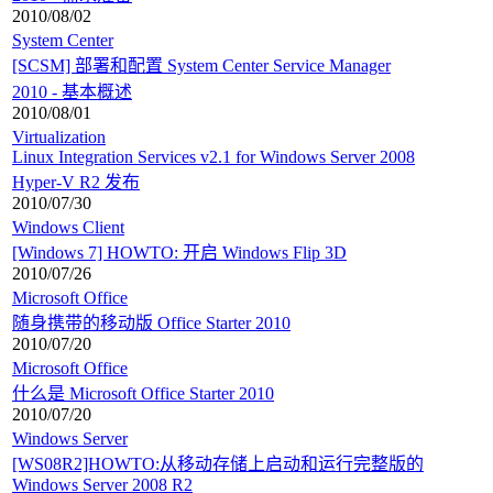
2010/08/02
System Center
[SCSM] 部署和配置 System Center Service Manager
2010 - 基本概述
2010/08/01
Virtualization
Linux Integration Services v2.1 for Windows Server 2008
Hyper-V R2 发布
2010/07/30
Windows Client
[Windows 7] HOWTO: 开启 Windows Flip 3D
2010/07/26
Microsoft Office
随身携带的移动版 Office Starter 2010
2010/07/20
Microsoft Office
什么是 Microsoft Office Starter 2010
2010/07/20
Windows Server
[WS08R2]HOWTO:从移动存储上启动和运行完整版的
Windows Server 2008 R2