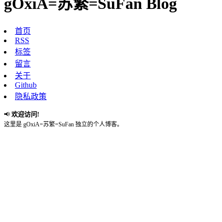
gOxiA=苏繁=SuFan Blog
首页
RSS
标签
留言
关于
Github
隐私政策
欢迎访问!
📢
这里是 gOxiA=苏繁=SuFan 独立的个人博客。