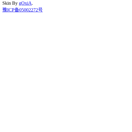
Skin By
gOxiA
.
豫ICP备05002272号