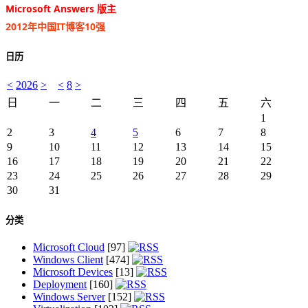
Microsoft Answers 版主
2012年中国IT博客10强
日历
<
2026
>
<
8
>
日
一
二
三
四
五
六
1
2
3
4
5
6
7
8
9
10
11
12
13
14
15
16
17
18
19
20
21
22
23
24
25
26
27
28
29
30
31
分类
Microsoft Cloud
[97]
Windows Client
[474]
Microsoft Devices
[13]
Deployment
[160]
Windows Server
[152]