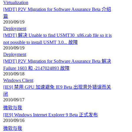
Virtualization
[MDT] P2V Migration for Software Assurance Beta 介绍
篇
2010/09/19
Deployment
[MDT] 解决 Unable to find USMT30_x86.cab file so it is
not possible to install USMT 3.0... 故障
2010/09/19
Deployment
[MDT] P2V Migration for Software Assurance Beta 解决
Failure 1603 和 -2147024893 故障
2010/09/18
Windows Client
[IE9] 禁用 GPU 加速避免 IE9 Beta 出现意外错误而关
闭
2010/09/17
微软与我
[IE9] Windows Internet Explorer 9 Beta 正式发布
2010/09/16
微软与我