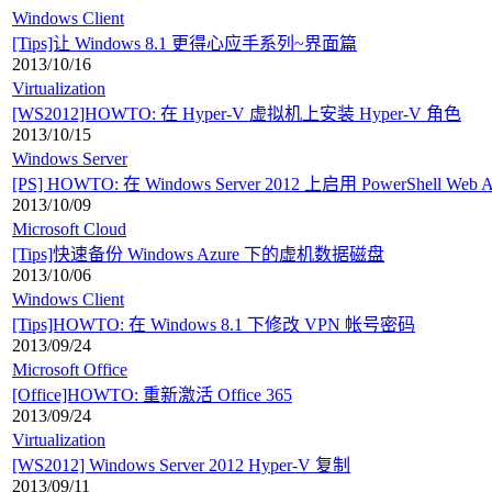
Windows Client
[Tips]让 Windows 8.1 更得心应手系列~界面篇
2013/10/16
Virtualization
[WS2012]HOWTO: 在 Hyper-V 虚拟机上安装 Hyper-V 角色
2013/10/15
Windows Server
[PS] HOWTO: 在 Windows Server 2012 上启用 PowerShell Web A
2013/10/09
Microsoft Cloud
[Tips]快速备份 Windows Azure 下的虚机数据磁盘
2013/10/06
Windows Client
[Tips]HOWTO: 在 Windows 8.1 下修改 VPN 帐号密码
2013/09/24
Microsoft Office
[Office]HOWTO: 重新激活 Office 365
2013/09/24
Virtualization
[WS2012] Windows Server 2012 Hyper-V 复制
2013/09/11