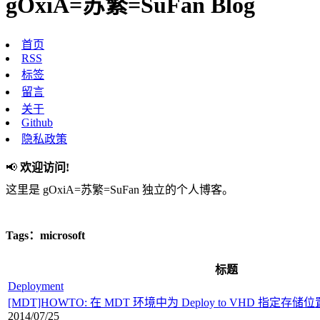
gOxiA=苏繁=SuFan Blog
首页
RSS
标签
留言
关于
Github
隐私政策
📢
欢迎访问!
这里是 gOxiA=苏繁=SuFan 独立的个人博客。
Tags：microsoft
标题
Deployment
[MDT]HOWTO: 在 MDT 环境中为 Deploy to VHD 指定存储位
2014/07/25