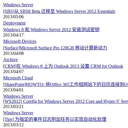
Windows Server
[SBS]从 SBS8 Beta 迁移至 Windows Server 2012 Essentials
2013/05/06
Deployment
Windows 8 和 Windows Server 2012 安装测试密钥
2013/04/17
Microsoft Devices
[Surface]Microsoft Surface Pro 128GB 移动计算新动力
2013/04/08
Archive
[CRM]在 Windows 8 上为 Outlook 2013 设置 CRM for Outlook
2013/04/07
Microsoft Cloud
[SharePoint]HOWTO: 将Office 365工作组网站下的日历连接到Ou
2013/04/01
Windows Server
[WS2012] Corefig for Windows Server 2012 Core and Hyper-V Ser
2013/03/21
Windows Server
[Tips] 为指定的事件日志附加任务以实现自动化处理
2013/03/12