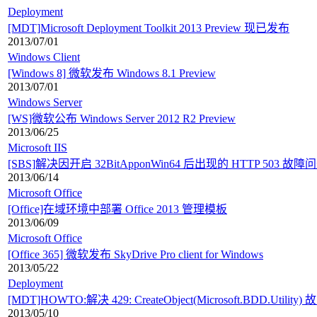
Deployment
[MDT]Microsoft Deployment Toolkit 2013 Preview 现已发布
2013/07/01
Windows Client
[Windows 8] 微软发布 Windows 8.1 Preview
2013/07/01
Windows Server
[WS]微软公布 Windows Server 2012 R2 Preview
2013/06/25
Microsoft IIS
[SBS]解决因开启 32BitApponWin64 后出现的 HTTP 503 故障
2013/06/14
Microsoft Office
[Office]在域环境中部署 Office 2013 管理模板
2013/06/09
Microsoft Office
[Office 365] 微软发布 SkyDrive Pro client for Windows
2013/05/22
Deployment
[MDT]HOWTO:解决 429: CreateObject(Microsoft.BDD.Utility) 
2013/05/10